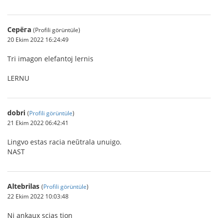
Серёга
(Profili görüntüle)
20 Ekim 2022 16:24:49
Tri imagon elefantoj lernis
LERNU
dobri
(
Profili görüntüle
)
21 Ekim 2022 06:42:41
Lingvo estas racia neŭtrala unuigo.
NAST
Altebrilas
(
Profili görüntüle
)
22 Ekim 2022 10:03:48
Ni ankaux scias tion