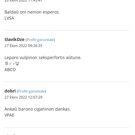
26 Ekim 2022 17:43:47
Baldaŭ oni nenion esperos.
LVSA
SlavikDze
(
Profili görüntüle
)
27 Ekim 2022 09:26:35
Leporo vulpinon seksperfortis aŭtune.
🐰♂️♀️🦊
ABCD
dobri
(
Profili görüntüle
)
27 Ekim 2022 12:07:29
Ankaŭ barono ciganinon dankas.
VPAE