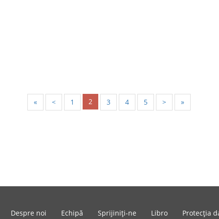
2
«
<
1
3
4
5
>
»
Despre noi
Echipă
Sprijiniți-ne
Libro
Protecția d