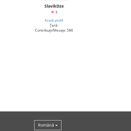
SlavikDze
3
Arată profil
Țară:
Contribuții/Mesaje: 586
Română