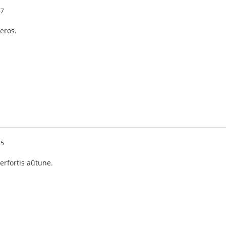
47
eros.
35
erfortis aŭtune.