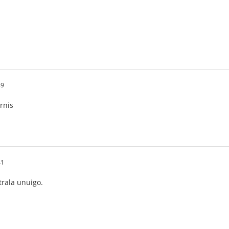
49
rnis
41
trala unuigo.