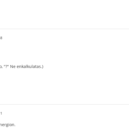
48
o, "?" Ne enkalkulatas.)
11
nergion.