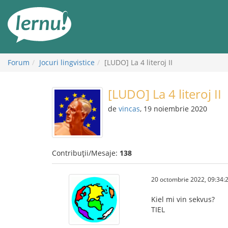
Mergi
la
conținut
Forum
Jocuri lingvistice
[LUDO] La 4 literoj II
[LUDO] La 4 literoj II
de
vincas
, 19 noiembrie 2020
Contribuții/Mesaje:
138
20 octombrie 2022, 09:34:
Kiel mi vin sekvus?
TIEL