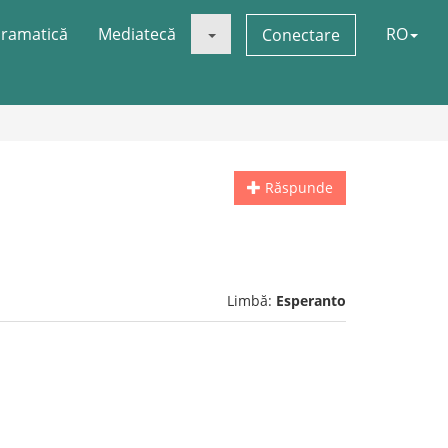
ramatică
Mediatecă
RO
Conectare
Răspunde
Limbă:
Esperanto