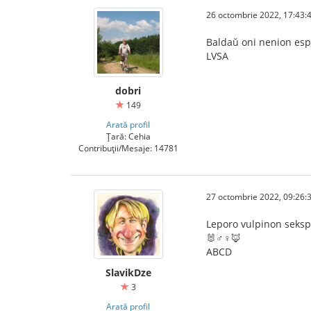
26 octombrie 2022, 17:43:
Baldaŭ oni nenion esp
LVSA
dobri
149
Arată profil
Țară: Cehia
Contribuții/Mesaje: 14781
27 octombrie 2022, 09:26:
Leporo vulpinon seksp
🐰♂️♀️🦊
ABCD
SlavikDze
3
Arată profil