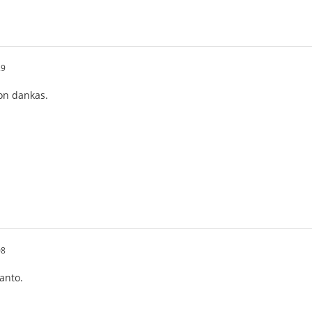
29
on dankas.
08
fanto.