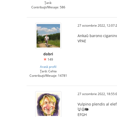
Țară:
Contribuții/Mesaje: 586
27 octombrie 2022, 12:07:
Ankaŭ barono ciganin
VPAE
dobri
149
Arată profil
Țară: Cehia
Contribuții/Mesaje: 14781
27 octombrie 2022, 18:55:
Vulpino plendis al ele
🦊😩🐘
EFGH