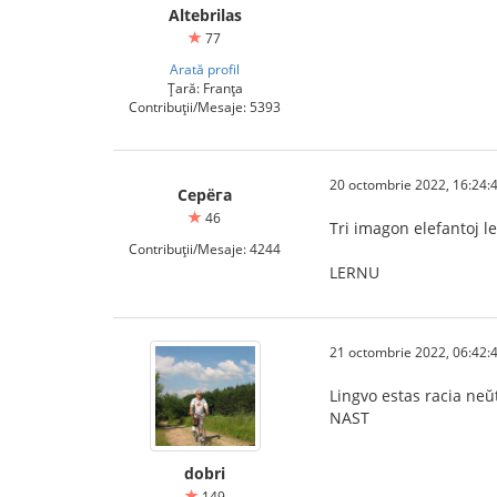
Altebrilas
77
Arată profil
Țară: Franța
Contribuții/Mesaje: 5393
20 octombrie 2022, 16:24:
Серёга
46
Tri imagon elefantoj le
Contribuții/Mesaje: 4244
LERNU
21 octombrie 2022, 06:42:
Lingvo estas racia neŭ
NAST
dobri
149