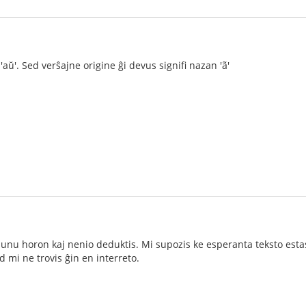
 'aŭ'. Sed verŝajne origine ĝi devus signifi nazan 'ã'
 unu horon kaj nenio deduktis. Mi supozis ke esperanta teksto estas 
d mi ne trovis ĝin en interreto.