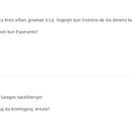
 kreis elfian, gnoman k.t.p. lingvojn kun histoirio de ilia deveno ka
amon kun Esperanto?
i ŝategos tabelliterojn!
kaj da kromsignoj, entute?