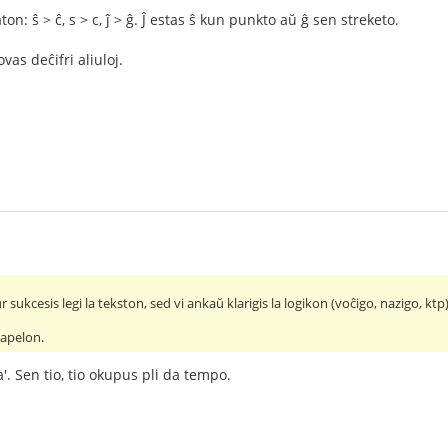
ton: ŝ > ĉ, s > c, ĵ > ĝ. Ĵ estas ŝ kun punkto aŭ ĝ sen streketo.
vas deĉifri aliuloj.
 sukcesis legi la tekston, sed vi ankaŭ klarigis la logikon (voĉigo, nazigo, ktp
ĉapelon.
'. Sen tio, tio okupus pli da tempo.