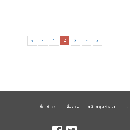
2
«
<
1
3
>
»
เกี่ยวกับเรา
ทีมงาน
สนับสนุนพวกเรา
L