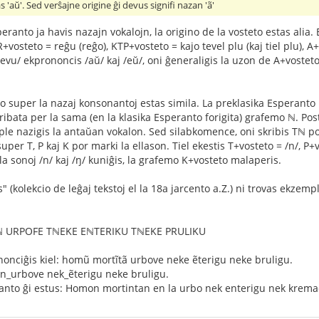
s 'aŭ'. Sed verŝajne origine ĝi devus signifi nazan 'ã'
ranto ja havis nazajn vokalojn, la origino de la vosteto estas alia. 
+vosteto = reĝu (reĝo), KTP+vosteto = kajo tevel plu (kaj tiel plu), 
/evu/ ekprononcis /aŭ/ kaj /eŭ/, oni ĝeneraligis la uzon de A+vosteto
eto super la nazaj konsonantoj estas simila. La preklasika Esperanto
skribata per la sama (en la klasika Esperanto forigita) grafemo ℕ. Post
le nazigis la antaŭan vokalon. Sed silabkomence, oni skribis Tℕ por 
super T, P kaj K por marki la ellason. Tiel ekestis T+vosteto = /n/, P
la sonoj /n/ kaj /ŋ/ kuniĝis, la grafemo K+vosteto malaperis.
 (kolekcio de leĝaj tekstoj el la 18a jarcento a.Z.) ni trovas ekzem
URPOFE TℕEKE EℕTERIKU TℕEKE PRULIKU
nonciĝis kiel: homũ mortĩtã urbove neke ẽterigu neke bruligu.
n_urbove nek_ẽterigu neke bruligu.
nto ĝi estus: Homon mortintan en la urbo nek enterigu nek krema