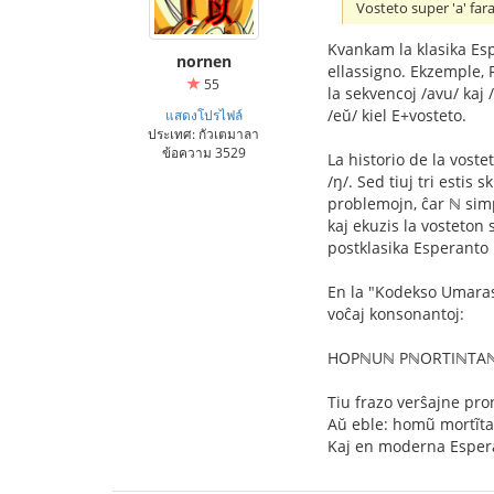
Vosteto super 'a' fara
Kvankam la klasika Espe
nornen
ellassigno. Ekzemple, R
55
la sekvencoj /avu/ kaj 
/eŭ/ kiel E+vosteto.
แสดงโปรไฟล์
ประเทศ: กัวเตมาลา
ข้อความ 3529
La historio de la vost
/ŋ/. Sed tiuj tri estis 
problemojn, ĉar ℕ simp
kaj ekuzis la vosteton 
postklasika Esperanto 
En la "Kodekso Umaras"
voĉaj konsonantoj:
HOPℕUℕ PℕORTIℕTAℕ 
Tiu frazo verŝajne pro
Aŭ eble: homũ mortĩta
Kaj en moderna Espera