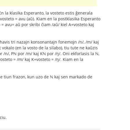
En la klasika Esperanto, la vosteto estis ĝenerala
A+vosteto = avu (aŭ). Kiam en la postklasika Esperanto
 = avu= aŭ por skribi ĉiam /aŭ/ kiel A+vosteto kaj
 havis tri nazajn konsonantajn fonemojn /n/, /m/ kaj
 vokalo (en la vosto de la silabo), tiu tute ne kaŭzis
/n/, Pℕ por /m/ kaj Kℕ por /ŋ/. Oni ekforlasis la ℕ,
+vosteto = /m/ kaj K+vosteto = /ŋ/. Kiam en la
ple tiun frazon, kun uzo de ℕ kaj sen markado de
ciu.