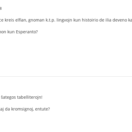
8
 kreis elfian, gnoman k.t.p. lingvojn kun histoirio de ilia deveno ka
amon kun Esperanto?
i ŝategos tabelliterojn!
kaj da kromsignoj, entute?