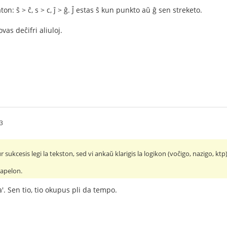
ton: ŝ > ĉ, s > c, ĵ > ĝ. Ĵ estas ŝ kun punkto aŭ ĝ sen streketo.
vas deĉifri aliuloj.
3
 sukcesis legi la tekston, sed vi ankaŭ klarigis la logikon (voĉigo, nazigo, ktp
ĉapelon.
'. Sen tio, tio okupus pli da tempo.