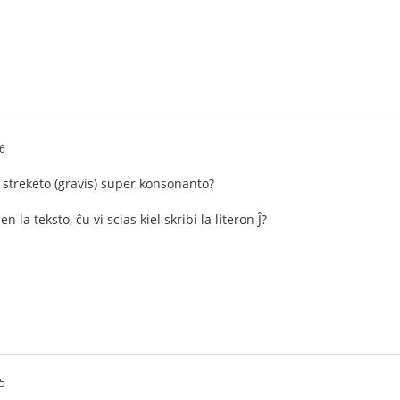
6
 streketo (gravis) super konsonanto?
la teksto, ĉu vi scias kiel skribi la literon Ĵ?
5