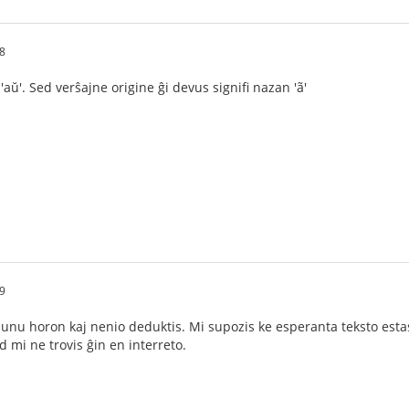
8
 'aŭ'. Sed verŝajne origine ĝi devus signifi nazan 'ã'
9
 unu horon kaj nenio deduktis. Mi supozis ke esperanta teksto estas 
d mi ne trovis ĝin en interreto.