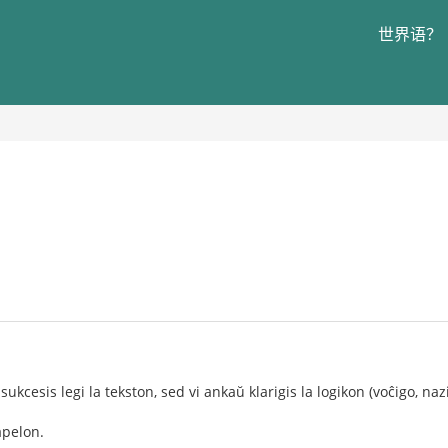
世界语？
sukcesis legi la tekston, sed vi ankaŭ klarigis la logikon (voĉigo, naz
apelon.