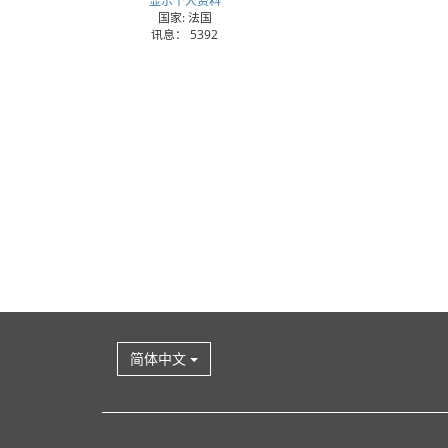
国家: 法国
讯息： 5392
简体中文