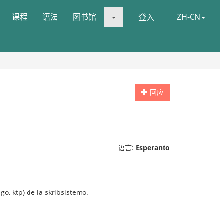
课程
语法
图书馆
ZH-CN
登入
回应
语言:
Esperanto
igo, ktp) de la skribsistemo.