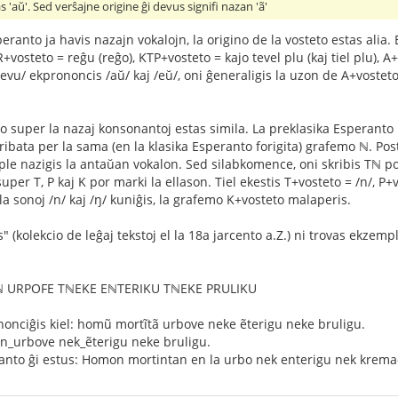
s 'aŭ'. Sed verŝajne origine ĝi devus signifi nazan 'ã'
ranto ja havis nazajn vokalojn, la origino de la vosteto estas alia. 
+vosteto = reĝu (reĝo), KTP+vosteto = kajo tevel plu (kaj tiel plu), 
/evu/ ekprononcis /aŭ/ kaj /eŭ/, oni ĝeneraligis la uzon de A+vosteto
eto super la nazaj konsonantoj estas simila. La preklasika Esperanto
skribata per la sama (en la klasika Esperanto forigita) grafemo ℕ. Post
le nazigis la antaŭan vokalon. Sed silabkomence, oni skribis Tℕ por 
super T, P kaj K por marki la ellason. Tiel ekestis T+vosteto = /n/, P
la sonoj /n/ kaj /ŋ/ kuniĝis, la grafemo K+vosteto malaperis.
 (kolekcio de leĝaj tekstoj el la 18a jarcento a.Z.) ni trovas ekzem
URPOFE TℕEKE EℕTERIKU TℕEKE PRULIKU
nonciĝis kiel: homũ mortĩtã urbove neke ẽterigu neke bruligu.
n_urbove nek_ẽterigu neke bruligu.
nto ĝi estus: Homon mortintan en la urbo nek enterigu nek krema