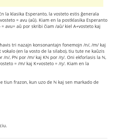
En la klasika Esperanto, la vosteto estis ĝenerala
A+vosteto = avu (aŭ). Kiam en la postklasika Esperanto
 = avu= aŭ por skribi ĉiam /aŭ/ kiel A+vosteto kaj
 havis tri nazajn konsonantajn fonemojn /n/, /m/ kaj
 vokalo (en la vosto de la silabo), tiu tute ne kaŭzis
/n/, Pℕ por /m/ kaj Kℕ por /ŋ/. Oni ekforlasis la ℕ,
+vosteto = /m/ kaj K+vosteto = /ŋ/. Kiam en la
ple tiun frazon, kun uzo de ℕ kaj sen markado de
ciu.