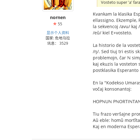
Vosteto super 'a' fara
Kvankam la klasika Espe
nornen
ellassigno. Ekzemple, R
55
la sekvencoj /avu/ kaj 
/eŭ/ kiel E+vosteto.
显示个人资料
国家: 危地马拉
讯息： 3529
La historio de la vost
/ŋ/. Sed tiuj tri estis 
problemojn, ĉar ℕ simp
kaj ekuzis la vosteton 
postklasika Esperanto 
En la "Kodekso Umaras"
voĉaj konsonantoj:
HOPℕUℕ PℕORTIℕTAℕ 
Tiu frazo verŝajne pro
Aŭ eble: homũ mortĩta
Kaj en moderna Espera