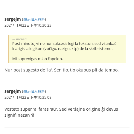
sergejm
(
顯示個人資料
)
2021年1月22日下午10:30:23
nornen:
Post minutoj vi ne nur sukcesis legi la tekston, sed vi ankaŭ
klarigis la logikon (voĉigo, nazigo, ktp) de la skribsistemo.
Mi suprenigas mian ĉapelon.
Nur post sugesto de 'la'. Sen tio, tio okupus pli da tempo.
sergejm
(
顯示個人資料
)
2021年1月22日下午10:35:08
Vosteto super 'a' faras 'aŭ'. Sed verŝajne origine ĝi devus
signifi nazan 'ã'