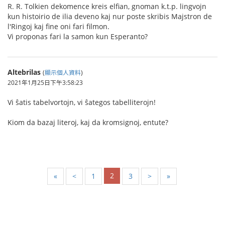
R. R. Tolkien dekomence kreis elfian, gnoman k.t.p. lingvojn
kun histoirio de ilia deveno kaj nur poste skribis Majstron de
l'Ringoj kaj fine oni fari filmon.
Vi proponas fari la samon kun Esperanto?
Altebrilas
(
顯示個人資料
)
2021年1月25日下午3:58:23
Vi ŝatis tabelvortojn, vi ŝategos tabelliterojn!
Kiom da bazaj literoj, kaj da kromsignoj, entute?
2
«
<
1
3
>
»