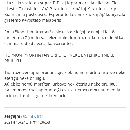
ekuzis la vosteton super T, P kaj K por marki la ellason. Tiel
ekestis T+vosteto = /n/, P+vosteto = /m/ kaj K+vosteto = /ŋ/.
Kiam en la postklasika Esperanto la sonoj /n/ kaj /ŋ/ kuniĝis, la
grafemo K+vosteto malaperis.
En la "Kodekso Umaras" (kolekcio de leĝaj tekstoj el la 18a
jarcento a.Z.) ni trovas ekzemple tiun frazon, kun uzo de ℕ kaj
sen markado de voĉaj konsonantoj:
HOPℕUℕ PℕORTIℕTAℕ URPOFE TℕEKE EℕTERIKU TℕEKE
PRULIKU
Tiu frazo verŝajne prononciĝis kiel: homũ mortĩtã urbove neke
ẽterigu neke bruligu.
Aŭ eble: homũ mortĩtan_urbove nek_ẽterigu neke bruligu.
Kaj en moderna Esperanto ĝi estus: Homon mortintan en la
urbo nek enterigu nek kremaciu.
sergejm
(
顯示個人資料
)
2021年1月24日下午11:06:58