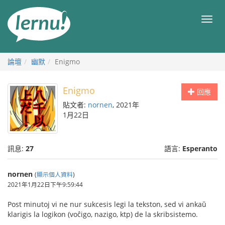
前
往
目
目
錄
錄
論壇
幽默
Enigmo
Enigmo
回應
貼文者:
nornen
, 2021年
1月22日
訊息:
27
語言:
Esperanto
nornen
(
顯示個人資料
)
2021年1月22日下午9:59:44
Post minutoj vi ne nur sukcesis legi la tekston, sed vi ankaŭ
klarigis la logikon (voĉigo, nazigo, ktp) de la skribsistemo.