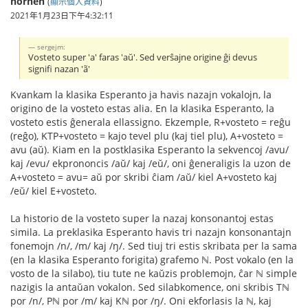
nornen
(
顯示個人資料
)
2021年1月23日下午4:32:11
sergejm:
Vosteto super 'a' faras 'aŭ'. Sed verŝajne origine ĝi devus
signifi nazan 'ã'
Kvankam la klasika Esperanto ja havis nazajn vokalojn, la
origino de la vosteto estas alia. En la klasika Esperanto, la
vosteto estis ĝenerala ellassigno. Ekzemple, R+vosteto = reĝu
(reĝo), KTP+vosteto = kajo tevel plu (kaj tiel plu), A+vosteto =
avu (aŭ). Kiam en la postklasika Esperanto la sekvencoj /avu/
kaj /evu/ ekprononcis /aŭ/ kaj /eŭ/, oni ĝeneraligis la uzon de
A+vosteto = avu= aŭ por skribi ĉiam /aŭ/ kiel A+vosteto kaj
/eŭ/ kiel E+vosteto.
La historio de la vosteto super la nazaj konsonantoj estas
simila. La preklasika Esperanto havis tri nazajn konsonantajn
fonemojn /n/, /m/ kaj /ŋ/. Sed tiuj tri estis skribata per la sama
(en la klasika Esperanto forigita) grafemo ℕ. Post vokalo (en la
vosto de la silabo), tiu tute ne kaŭzis problemojn, ĉar ℕ simple
nazigis la antaŭan vokalon. Sed silabkomence, oni skribis Tℕ
por /n/, Pℕ por /m/ kaj Kℕ por /ŋ/. Oni ekforlasis la ℕ, kaj