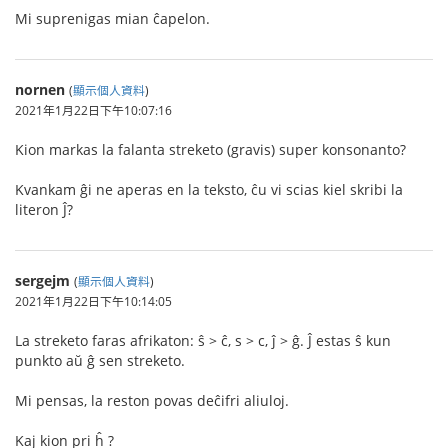
Mi suprenigas mian ĉapelon.
nornen
(
顯示個人資料
)
2021年1月22日下午10:07:16
Kion markas la falanta streketo (gravis) super konsonanto?
Kvankam ĝi ne aperas en la teksto, ĉu vi scias kiel skribi la
literon Ĵ?
sergejm
(
顯示個人資料
)
2021年1月22日下午10:14:05
La streketo faras afrikaton: ŝ > ĉ, s > c, ĵ > ĝ. Ĵ estas ŝ kun
punkto aŭ ĝ sen streketo.
Mi pensas, la reston povas deĉifri aliuloj.
Kaj kion pri ĥ ?