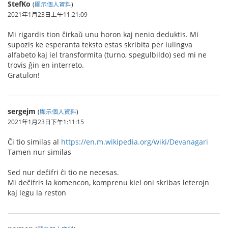
StefKo
(
顯示個人資料
)
2021年1月23日上午11:21:09
Mi rigardis tion ĉirkaŭ unu horon kaj nenio deduktis. Mi
supozis ke esperanta teksto estas skribita per iulingva
alfabeto kaj iel transformita (turno, spegulbildo) sed mi ne
trovis ĝin en interreto.
Gratulon!
sergejm
(
顯示個人資料
)
2021年1月23日下午1:11:15
Ĉi tio similas al
https://en.m.wikipedia.org/wiki/Devanagari
Tamen nur similas
Sed nur deĉifri ĉi tio ne necesas.
Mi deĉifris la komencon, komprenu kiel oni skribas leterojn
kaj legu la reston