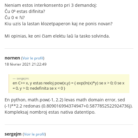
Neniam estos interkonsento pri 3 demandoj:
Ĉu 0⁰ estas difinita?
Ĉu 0 ∊ ℕ?
Kiu uzis la lastan klozetpaperon kaj ne ponis novan?
Mi opinias, ke oni ĉiam elektu laŭ la tasko solvinda.
nornen
(
Voir le profil
)
18 février 2021 21:22:49
sergejm:
en C++ x, y estas reeloj pow(x,y) = { exp(ln(x)*y) se x > 0; 0 se x
= 0, y > 0; nedefinita se x < 0 }
En python, math.pow(-1, 2.2) levas math domain error, sed
(-1)**2.2 redonas (0.809016994374947+0.5877852522924736j).
Kompleksaj nombroj estas nativa datentipo.
sergejm
(
Voir le profil
)