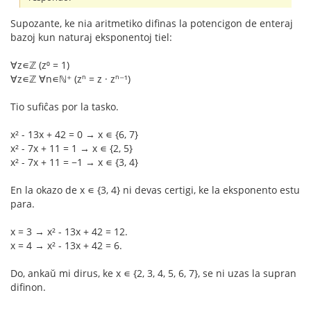
Supozante, ke nia aritmetiko difinas la potencigon de enteraj
bazoj kun naturaj eksponentoj tiel:
∀z∊ℤ (z⁰ = 1)
∀z∊ℤ ∀n∊ℕ⁺ (zⁿ = z · zⁿ⁻¹)
Tio sufiĉas por la tasko.
x² - 13x + 42 = 0 → x ∊ {6, 7}
x² - 7x + 11 = 1 → x ∊ {2, 5}
x² - 7x + 11 = −1 → x ∊ {3, 4}
En la okazo de x ∊ {3, 4} ni devas certigi, ke la eksponento estu
para.
x = 3 → x² - 13x + 42 = 12.
x = 4 → x² - 13x + 42 = 6.
Do, ankaŭ mi dirus, ke x ∊ {2, 3, 4, 5, 6, 7}, se ni uzas la supran
difinon.