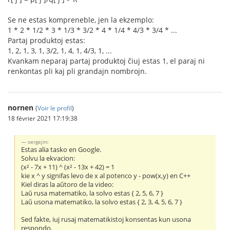
Se ne estas kompreneble, jen la ekzemplo:
1 * 2 * 1/2 * 3 * 1/3 * 3/2 * 4 * 1/4 * 4/3 * 3/4 * ...
Partaj produktoj estas:
1, 2, 1, 3, 1, 3/2, 1, 4, 1, 4/3, 1, ...
Kvankam neparaj partaj produktoj ĉiuj estas 1, el paraj ni
renkontas pli kaj pli grandajn nombrojn.
nornen
(
Voir le profil
)
18 février 2021 17:19:38
sergejm:
Estas alia tasko en Google.
Solvu la ekvacion:
(x² - 7x + 11) ^ (x² - 13x + 42) = 1
kie x ^ y signifas levo de x al potenco y - pow(x,y) en C++
Kiel diras la aŭtoro de la video:
Laŭ rusa matematiko, la solvo estas { 2, 5, 6, 7 }
Laŭ usona matematiko, la solvo estas { 2, 3, 4, 5, 6, 7 }
Sed fakte, iuj rusaj matematikistoj konsentas kun usona
respondo.