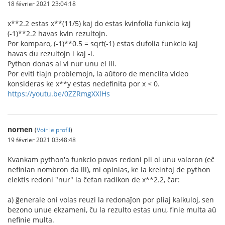
18 février 2021 23:04:18
x**2.2 estas x**(11/5) kaj do estas kvinfolia funkcio kaj
(-1)**2.2 havas kvin rezultojn.
Por komparo, (-1)**0.5 = sqrt(-1) estas dufolia funkcio kaj
havas du rezultojn i kaj -i.
Python donas al vi nur unu el ili.
Por eviti tiajn problemojn, la aŭtoro de menciita video
konsideras ke x**y estas nedefinita por x < 0.
https://youtu.be/0ZZRmgXXlHs
nornen
(
Voir le profil
)
19 février 2021 03:48:48
Kvankam python'a funkcio povas redoni pli ol unu valoron (eĉ
nefinian nombron da ili), mi opinias, ke la kreintoj de python
elektis redoni "nur" la ĉefan radikon de x**2.2, ĉar:
a) ĝenerale oni volas reuzi la redonaĵon por pliaj kalkuloj, sen
bezono unue ekzameni, ĉu la rezulto estas unu, finie multa aŭ
nefinie multa.