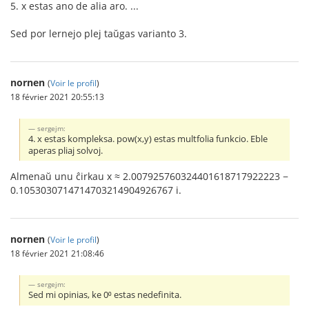
5. x estas ano de alia aro. ...
Sed por lernejo plej taŭgas varianto 3.
nornen
(
Voir le profil
)
18 février 2021 20:55:13
sergejm:
4. x estas kompleksa. pow(x,y) estas multfolia funkcio. Eble
aperas pliaj solvoj.
Almenaŭ unu ĉirkau x ≈ 2.007925760324401618717922223 −
0.1053030714714703214904926767 i.
nornen
(
Voir le profil
)
18 février 2021 21:08:46
sergejm:
Sed mi opinias, ke 0⁰ estas nedefinita.