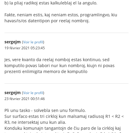
b) la pliaj radikoj estas kalkuleblaj el la angulo.
Fakte, neniam estis, kaj neniam estos, programlingvo, kiu
havas/is/os datentipon por reelaj nombroj.
sergejm
(
Voir le profil
)
19 février 2021 05:23:45
Jes, vere kvanto da reelaj nomboj estas kontinuo, sed
komputilo povas labori nur kun nombroj, kiujn ni povas
prezenti enlimigita memoro de komputilo
sergejm
(
Voir le profil
)
23 février 2021 00:51:46
Pli unu tasko - solvebla sen unu formulo.
Sur surfaco estas tri cirkloj kun malsamaj radiusoj R1 < R2 <
R3, ne intersektaj unu kun alia.
Konduku komunajn tangantojn de ĉiu paro de la cirkloj kaj