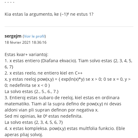
- - - -
Kia estas la argumento, ke (−1)⁶ ne estus 1?
sergejm
(
Voir le profil
)
18 février 2021 18:36:16
Estas kvar+ variantoj:
1. x estas entiero (Diafana ekvacio). Tiam solvo estas {2, 3, 4, 5,
6, 7}
2. x estas reelo, ne entiero kiel en C++
x, y estas reeloj pow(x,y) = { exp(ln(x)*y) se x > 0; 0 se x = 0, y >
0; nedefinita se x < 0 }
La solvo estas {2., 5., 6., 7.}
3. Entieroj estas subaro de reeloj, kiel estas en ordinara
matematiko. Tiam al la supra defino de pow(x,y) ni devas
aldoni vian pli supran definon por negativa x.
Sed mi opinias, ke 0⁰ estas nedefinita.
La solvo estas {2, 3, 4, 5, 6, 7}
4. x estas kompleksa. pow(x,y) estas multfolia funkcio. Eble
aperas pliaj solvoj.