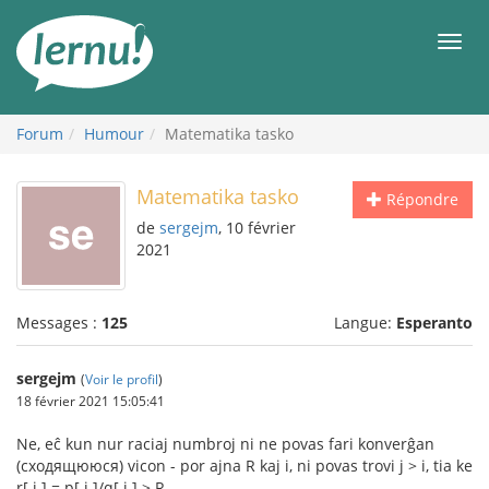
Aller
au
Men
contenu
Forum
Humour
Matematika tasko
Matematika tasko
Répondre
de
sergejm
, 10 février
2021
Messages :
125
Langue:
Esperanto
sergejm
(
Voir le profil
)
18 février 2021 15:05:41
Ne, eĉ kun nur raciaj numbroj ni ne povas fari konverĝan
(сходящююся) vicon - por ajna R kaj i, ni povas trovi j > i, tia ke
r[ j ] = p[ j ]/q[ j ] > R