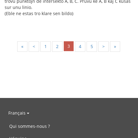
trovu punktojn de intersekto A, B, C. Pruvu ke A, B kaj C kuŝas
sur unu linio.
(Eble ne estas tro klare sen bildo)
3
«
<
1
2
4
5
>
»
Français
Qui sommes-nous ?