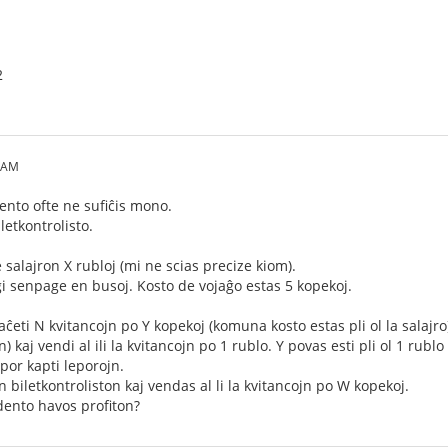
2
8 AM
ento ofte ne sufiĉis mono.
biletkontrolisto.
 salajron X rubloj (mi ne scias precize kiom).
aĝi senpage en busoj. Kosto de vojaĝo estas 5 kopekoj.
ĉeti N kvitancojn po Y kopekoj (komuna kosto estas pli ol la salajro
 kaj vendi al ili la kvitancojn po 1 rublo. Y povas esti pli ol 1 rublo
por kapti leporojn.
n biletkontroliston kaj vendas al li la kvitancojn po W kopekoj.
udento havos profiton?