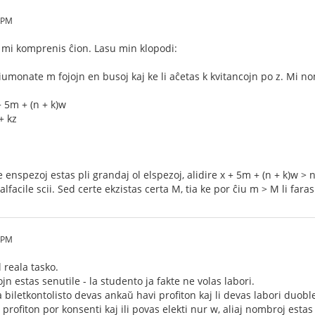
7 PM
 mi komprenis ĉion. Lasu min klopodi:
ĉiumonate m fojojn en busoj kaj ke li aĉetas k kvitancojn po z. Mi no
+ 5m + (n + k)w
+ kz
se enspezoj estas pli grandaj ol elspezoj, alidire x + 5m + (n + k)w 
facile scii. Sed certe ekzistas certa M, tia ke por ĉiu m > M li faras
3 PM
l reala tasko.
jn estas senutile - la studento ja fakte ne volas labori.
a biletkontolisto devas ankaŭ havi profiton kaj li devas labori duobl
rofiton por konsenti kaj ili povas elekti nur w, aliaj nombroj estas 