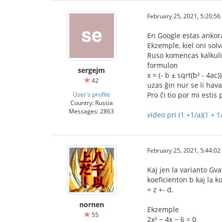
February 25, 2021, 5:20:5
En Google estas ankor
Ekzemple, kiel oni solv
Ruso komencas kalkuli d
formulon
sergejm
x = (- b ± sqrt(b² - 4
42
uzas ĝin nur se li hav
User's profile
Pro ĉi tio por mi estis 
Country: Russia
Messages: 2863
video pri (1 +1/a)(1 + 1
February 25, 2021, 5:44:0
Kaj jen la varianto Gva
koeficienton b kaj la ko
= z +- d.
nornen
Ekzemple
55
2x² − 4x − 6 = 0