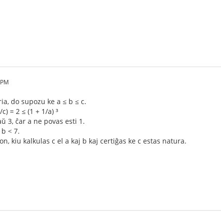
0 PM
ia, do supozu ke a ≤ b ≤ c.
/c) = 2 ≤ (1 + 1/a) ³
 aŭ 3, ĉar a ne povas esti 1.
 b < 7.
 kiu kalkulas c el a kaj b kaj certiĝas ke c estas natura.