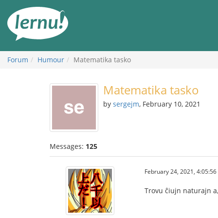
Skip
to
the
content
Forum
Humour
Matematika tasko
Matematika tasko
by
sergejm
, February 10, 2021
Messages:
125
February 24, 2021, 4:05:5
Trovu ĉiujn naturajn a, b