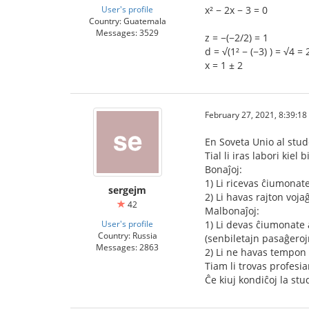
User's profile
x² − 2x − 3 = 0
Country: Guatemala
Messages: 3529
z = −(−2/2) = 1
d = √(1² − (−3) ) = √4 = 
x = 1 ± 2
February 27, 2021, 8:39:1
En Soveta Unio al stud
Tial li iras labori kiel 
Bonaĵoj:
1) Li ricevas ĉiumonate
sergejm
2) Li havas rajton voj
42
Malbonaĵoj:
User's profile
1) Li devas ĉiumonate a
Country: Russia
(senbiletajn pasaĝerojn)
Messages: 2863
2) Li ne havas tempon 
Tiam li trovas profesia
Ĉe kiuj kondiĉoj la st