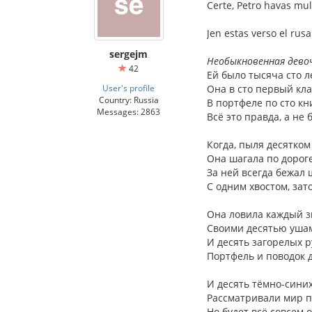
Certe, Petro havas mu
Jen estas verso el rus
sergejm
Необыкновенная дево
42
Ей было тысяча сто л
User's profile
Она в сто первый кла
Country: Russia
В портфеле по сто кн
Messages: 2863
Всё это правда, а не 
Когда, пыля десятком 
Она шагала по дороге
За ней всегда бежал
С одним хвостом, зат
Она ловила каждый з
Своими десятью уша
И десять загорелых р
Портфель и поводок 
И десять тёмно-синих
Рассматривали мир п
Но будет всё совсем 