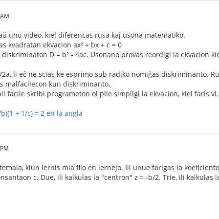
6 AM
aŭ unu video, kiel diferencas rusa kaj usona matematiko.
as kvadratan ekvacion ax² + bx + c = 0
iskriminaton D = b² - 4ac. Usonano provas reordigi la ekvacion kiel (
ac))/2a, li eĉ ne scias ke esprimo sub radiko nomiĝas diskriminanto.
as malfacilecon kun diskriminanto.
pli facile skribi programeton ol plie simpligi la ekvacion, kiel faris vi.
/b)(1 + 1/c) = 2 en la angla
2 PM
temala, kiun lernis mia filo en lernejo. Ili unue forigas la koeficie
nsantaon c. Due, ili kalkulas la "centron" z = -b/2. Trie, ili kalkulas l