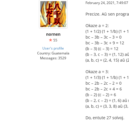
February 24, 2021, 7:49:0
Precize. Aŭ sen progr
Okaze a = 2:
(1 + 1/2) (1 + 1/b) (1 + 1
nornen
bc – 3b – 3c – 3 = 0
55
bc – 3b – 3c + 9 = 12
User's profile
(b – 3) (c – 3) = 12
Country: Guatemala
(b – 3, c – 3) = (1, 12) aŭ
Messages: 3529
(a, b, c) = (2, 4, 15) aŭ (2
Okaze a = 3:
(1 + 1/3) (1 + 1/b) (1 + 1
bc – 2b – 2c – 2 = 0
bc – 2b – 2c + 4 = 6
(b – 2) (c – 2) = 6
(b – 2, c – 2) = (1, 6) aŭ 
(a, b, c) = (3, 3, 8) aŭ (3,
Do, entute 27 solvoj.