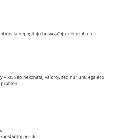
mbras la nepagitajn busvojaĵojn kiel profiton.
> ny + kz. Sep nekonataj valoroj, sed nur unu egaleco
 profiton.
e.
konstantoj por ili.