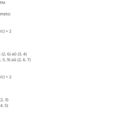
7 PM
ameto:
/c) = 2
 (2, 6) aŭ (3, 4)
, 5, 9) aŭ (2, 6, 7)
/c) = 2
(2, 3)
 4, 5)