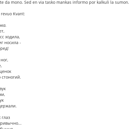
lte da mono. Sed en via tasko mankas informo por kalkuli la sumon
a revuo Kvant:
чка.
ет,
сс ходила,
иг носила -
бред!
ног,
,
 щенок
о стоногий.
вук
ми,
ук
держали.
 глаз
ривычно...
обычно,