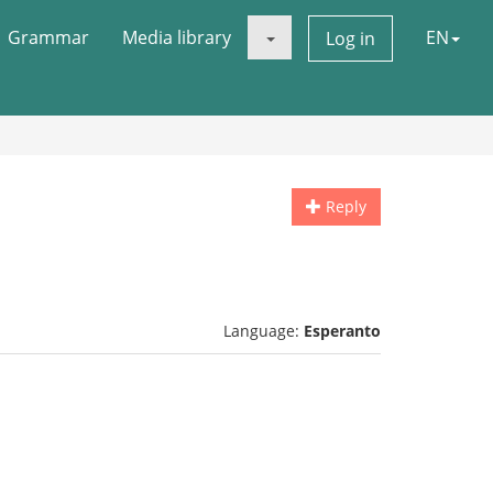
Grammar
Media library
EN
Log in
Reply
Language:
Esperanto