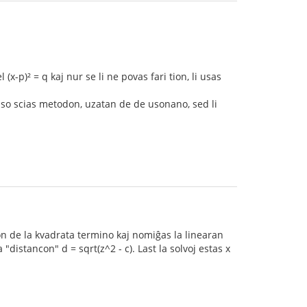
x-p)² = q kaj nur se li ne povas fari tion, li usas
 Ruso scias metodon, uzatan de de usonano, sed li
nton de la kvadrata termino kaj nomiĝas la linearan
a "distancon" d = sqrt(z^2 - c). Last la solvoj estas x