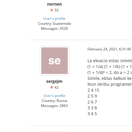
nornen
55
User's profile
Country: Guatemala
Messages: 3529
February 24, 2021, 6:31:4
La ekvacio estas simetr
(1 + 1/a) (1 + 1/b) (1 + 1
(1 + 1/4)³ < 2, do a = 2
Simile, eblas kalkuli ke
sergejm
Nun skribu programeton,
42
2 4 15
User's profile
2 5 9
Country: Russia
2 6 7
Messages: 2863
3 3 8
3 4 5