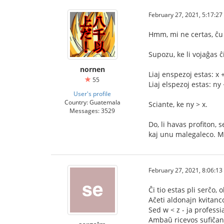
February 27, 2021, 5:17:2
Hmm, mi ne certas, ĉu
Supozu, ke li vojaĝas 
nornen
Liaj enspezoj estas: x 
55
Liaj elspezoj estas: ny 
User's profile
Country: Guatemala
Sciante, ke ny > x.
Messages: 3529
Do, li havas profiton, 
kaj unu malegaleco. Mal
February 27, 2021, 8:06:1
Ĉi tio estas pli serĉo, o
Aĉeti aldonajn kvitanco
Sed w < z - ja professi
Ambaŭ ricevos sufiĉan p