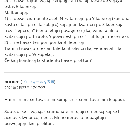
2) Li havas rajton vojaĝi senpage en busoj. Kosto de vojaĝo
estas 5 kopekoj.
Malbonaĵoj:
1) Li devas ĉiumonate aĉeti N kvitancojn po Y kopekoj (komuna
kosto estas pli ol la salajro) kaj ajnan kvanton po Z kopekoj,
trovi "leporojn" (senbiletajn pasaĝerojn) kaj vendi al ili la
kvitancojn po 1 rublo. Y povas esti pli ol 1 rublo (mi ne certas).
2) Li ne havas tempon por kapti leporojn.
Tiam li trovas profesian biletkontroliston kaj vendas al li la
kvitancojn po W kopekoj.
Ĉe kiuj kondiĉoj la studento havos profiton?
nornen
(
プロフィールを表示
)
2021年2月27日 17:17:27
Hmm, mi ne certas, ĉu mi komprenis ĉion. Lasu min klopodi:
Supozu, ke li vojaĝas ĉiumonate m fojojn en busoj kaj ke li
aĉetas k kvitancojn po z. Mi nombras la nepagitajn
busvojaĵojn kiel profiton.