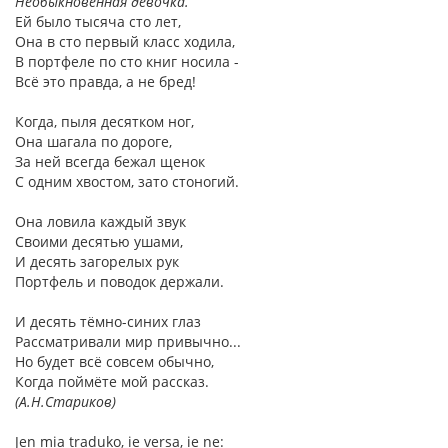
Необыкновенная девочка.
Ей было тысяча сто лет,
Она в сто первый класс ходила,
В портфеле по сто книг носила -
Всё это правда, а не бред!
Когда, пыля десятком ног,
Она шагала по дороге,
За ней всегда бежал щенок
С одним хвостом, зато стоногий.
Она ловила каждый звук
Своими десятью ушами,
И десять загорелых рук
Портфель и поводок держали.
И десять тёмно-синих глаз
Рассматривали мир привычно...
Но будет всё совсем обычно,
Когда поймёте мой рассказ.
(А.Н.Стариков)
Jen mia traduko, ie versa, ie ne: