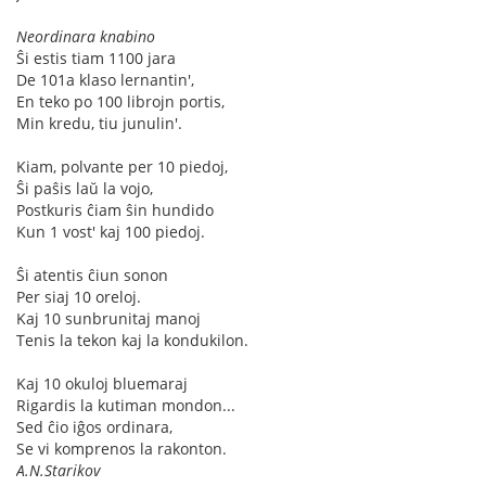
Neordinara knabino
Ŝi estis tiam 1100 jara
De 101a klaso lernantin',
En teko po 100 librojn portis,
Min kredu, tiu junulin'.
Kiam, polvantе per 10 piedoj,
Ŝi paŝis laŭ la vojo,
Postkuris ĉiam ŝin hundido
Kun 1 vost' kaj 100 piedoj.
Ŝi atentis ĉiun sonon
Per siaj 10 oreloj.
Kaj 10 sunbrunitaj manoj
Tenis la tekon kaj la kondukilon.
Kaj 10 okuloj bluemaraj
Rigardis la kutiman mondon...
Sed ĉio iĝos ordinara,
Se vi komprenos la rakonton.
A.N.Starikov