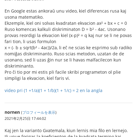
En Google estas ankoraŭ unu video, kiel diferencas rusa kaj
usona matematiko.
Ekzemple, kiel oni solvas kvadratan ekvacion ax² + bx + c = 0
Ruso komencas kalkuli diskriminaton D = b² - 4ac. Usonano
provas reordigi la ekvacion kiel (x-p)² = q kaj nur se li ne povas
fari tion, li usas formulon
x = (- b ± sqrt(b² - 4ac))/2a, li eĉ ne scias ke esprimo sub radiko
nomiĝas diskriminanto. Ruso scias metodon, uzatan de de
usonano, sed li uzas ĝin nur se li havas malfacilecon kun
diskriminanto.
Pro ĉi tio por mi estis pli facile skribi programeton ol plie
simpligi la ekvacion, kiel faris vi.
video pri (1 +1/a)(1 + 1/b)(1 + 1/c) = 2 en la angla
nornen
(
プロフィールを表示
)
2021年2月25日 17:44:02
Kaj jen la varianto Gvatemala, kiun lernis mia filo en lernejo.
Ili unue forigas la koeficienton de la kvadrata termino kaj