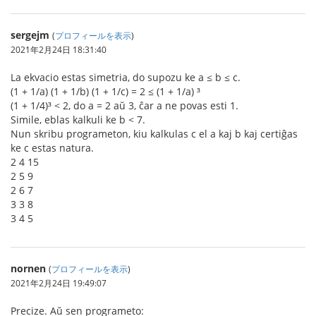
sergejm
(
プロフィールを表示
)
2021年2月24日 18:31:40
La ekvacio estas simetria, do supozu ke a ≤ b ≤ c.
(1 + 1/a) (1 + 1/b) (1 + 1/c) = 2 ≤ (1 + 1/a) ³
(1 + 1/4)³ < 2, do a = 2 aŭ 3, ĉar a ne povas esti 1.
Simile, eblas kalkuli ke b < 7.
Nun skribu programeton, kiu kalkulas c el a kaj b kaj certiĝas
ke c estas natura.
2 4 15
2 5 9
2 6 7
3 3 8
3 4 5
nornen
(
プロフィールを表示
)
2021年2月24日 19:49:07
Precize. Aŭ sen programeto: