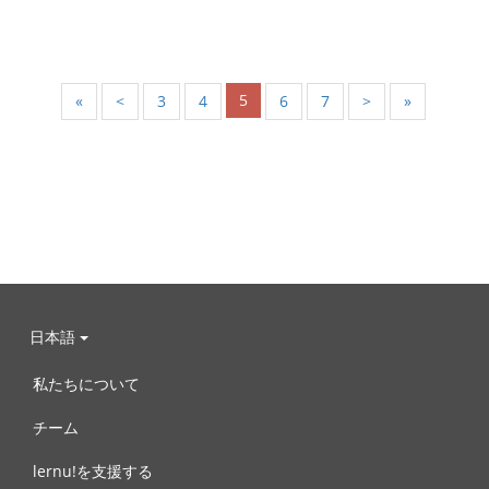
5
«
<
3
4
6
7
>
»
日本語
私たちについて
チーム
lernu!を支援する