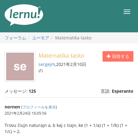
目
次
メ
へ
ニ
ュ
ー
フォーラム
ユーモア
Matematika tasko
Matematika tasko
回答する
sergejm
,2021年2月10日
の
メッセージ:
125
言語:
Esperanto
nornen
(
プロフィールを表示
)
2021年2月24日 16:05:56
Trovu ĉiujn naturajn a, b kaj c tiajn, ke (1 + 1/a) (1 + 1/b) (1 +
1/c) = 2.