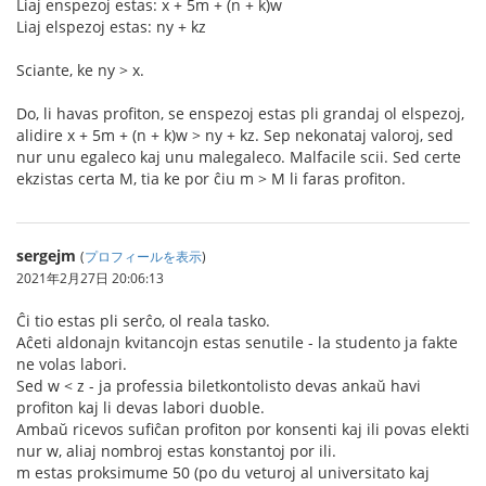
Liaj enspezoj estas: x + 5m + (n + k)w
Liaj elspezoj estas: ny + kz
Sciante, ke ny > x.
Do, li havas profiton, se enspezoj estas pli grandaj ol elspezoj,
alidire x + 5m + (n + k)w > ny + kz. Sep nekonataj valoroj, sed
nur unu egaleco kaj unu malegaleco. Malfacile scii. Sed certe
ekzistas certa M, tia ke por ĉiu m > M li faras profiton.
sergejm
(
プロフィールを表示
)
2021年2月27日 20:06:13
Ĉi tio estas pli serĉo, ol reala tasko.
Aĉeti aldonajn kvitancojn estas senutile - la studento ja fakte
ne volas labori.
Sed w < z - ja professia biletkontolisto devas ankaŭ havi
profiton kaj li devas labori duoble.
Ambaŭ ricevos sufiĉan profiton por konsenti kaj ili povas elekti
nur w, aliaj nombroj estas konstantoj por ili.
m estas proksimume 50 (po du veturoj al universitato kaj