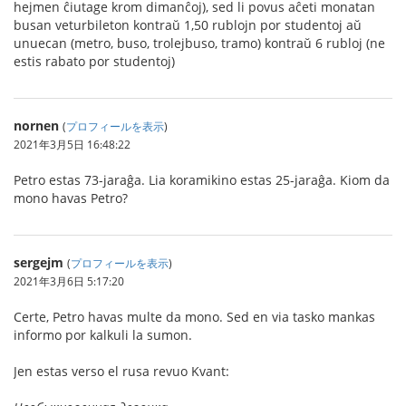
hejmen ĉiutage krom dimanĉoj), sed li povus aĉeti monatan
busan veturbileton kontraŭ 1,50 rublojn por studentoj aŭ
unuecan (metro, buso, trolejbuso, tramo) kontraŭ 6 rubloj (ne
estis rabato por studentoj)
nornen
(
プロフィールを表示
)
2021年3月5日 16:48:22
Petro estas 73-jaraĝa. Lia koramikino estas 25-jaraĝa. Kiom da
mono havas Petro?
sergejm
(
プロフィールを表示
)
2021年3月6日 5:17:20
Certe, Petro havas multe da mono. Sed en via tasko mankas
informo por kalkuli la sumon.
Jen estas verso el rusa revuo Kvant: