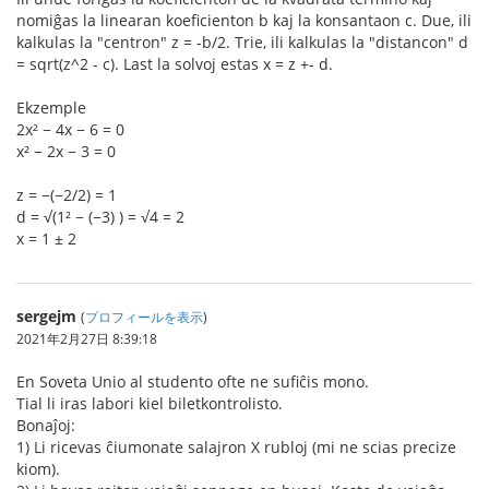
nomiĝas la linearan koeficienton b kaj la konsantaon c. Due, ili
kalkulas la "centron" z = -b/2. Trie, ili kalkulas la "distancon" d
= sqrt(z^2 - c). Last la solvoj estas x = z +- d.
Ekzemple
2x² − 4x − 6 = 0
x² − 2x − 3 = 0
z = −(−2/2) = 1
d = √(1² − (−3) ) = √4 = 2
x = 1 ± 2
sergejm
(
プロフィールを表示
)
2021年2月27日 8:39:18
En Soveta Unio al studento ofte ne sufiĉis mono.
Tial li iras labori kiel biletkontrolisto.
Bonaĵoj:
1) Li ricevas ĉiumonate salajron X rubloj (mi ne scias precize
kiom).