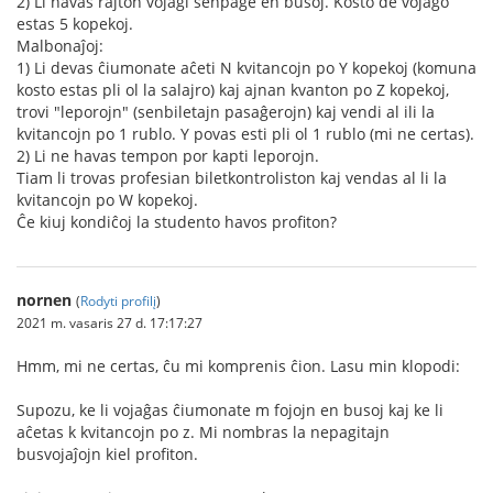
2) Li havas rajton vojaĝi senpage en busoj. Kosto de vojaĝo
estas 5 kopekoj.
Malbonaĵoj:
1) Li devas ĉiumonate aĉeti N kvitancojn po Y kopekoj (komuna
kosto estas pli ol la salajro) kaj ajnan kvanton po Z kopekoj,
trovi "leporojn" (senbiletajn pasaĝerojn) kaj vendi al ili la
kvitancojn po 1 rublo. Y povas esti pli ol 1 rublo (mi ne certas).
2) Li ne havas tempon por kapti leporojn.
Tiam li trovas profesian biletkontroliston kaj vendas al li la
kvitancojn po W kopekoj.
Ĉe kiuj kondiĉoj la studento havos profiton?
nornen
(
Rodyti profilį
)
2021 m. vasaris 27 d. 17:17:27
Hmm, mi ne certas, ĉu mi komprenis ĉion. Lasu min klopodi:
Supozu, ke li vojaĝas ĉiumonate m fojojn en busoj kaj ke li
aĉetas k kvitancojn po z. Mi nombras la nepagitajn
busvojaĵojn kiel profiton.