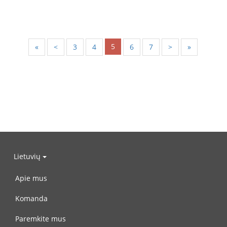
5
«
<
3
4
6
7
>
»
Lietuvių
Apie mus
Komanda
Paremkite mus