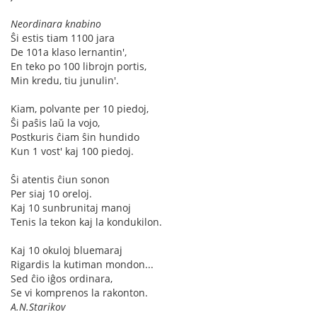
Neordinara knabino
Ŝi estis tiam 1100 jara
De 101a klaso lernantin',
En teko po 100 librojn portis,
Min kredu, tiu junulin'.
Kiam, polvantе per 10 piedoj,
Ŝi paŝis laŭ la vojo,
Postkuris ĉiam ŝin hundido
Kun 1 vost' kaj 100 piedoj.
Ŝi atentis ĉiun sonon
Per siaj 10 oreloj.
Kaj 10 sunbrunitaj manoj
Tenis la tekon kaj la kondukilon.
Kaj 10 okuloj bluemaraj
Rigardis la kutiman mondon...
Sed ĉio iĝos ordinara,
Se vi komprenos la rakonton.
A.N.Starikov