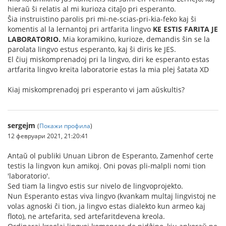
hieraŭ ŝi relatis al mi kurioza citaĵo pri esperanto.
Ŝia instruistino parolis pri mi-ne-scias-pri-kia-feko kaj ŝi
komentis al la lernantoj pri artfarita lingvo
KE ESTIS FARITA JE
LABORATORIO.
Mia koramikino, kurioze, demandis ŝin se la
parolata lingvo estus esperanto, kaj ŝi diris ke JES.
El ĉiuj miskomprenadoj pri la lingvo, diri ke esperanto estas
artfarita lingvo kreita laboratorie estas la mia plej ŝatata XD
Kiaj miskomprenadoj pri esperanto vi jam aŭskultis?
sergejm
(
Покажи профила
)
12 февруари 2021, 21:20:41
Antaŭ ol publiki Unuan Libron de Esperanto, Zamenhof certe
testis la lingvon kun amikoj. Oni povas pli-malpli nomi tion
'laboratorio'.
Sed tiam la lingvo estis sur nivelo de lingvoprojekto.
Nun Esperanto estas viva lingvo (kvankam multaj lingvistoj ne
volas agnoski ĉi tion, ja lingvo estas dialekto kun armeo kaj
floto), ne artefarita, sed artefaritdevena kreola.