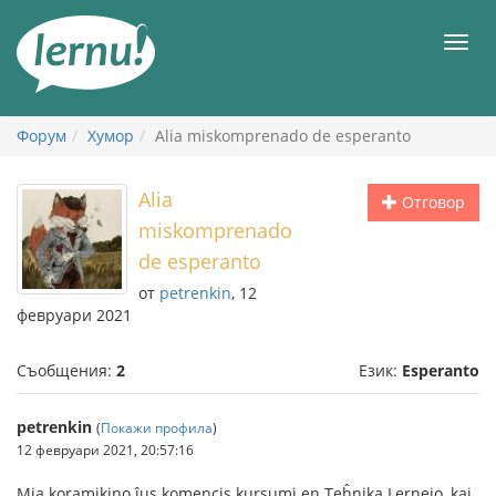
Към
съдържанието
Мен
Форум
Хумор
Alia miskomprenado de esperanto
Alia
Отговор
miskomprenado
de esperanto
от
petrenkin
, 12
февруари 2021
Съобщения:
2
Език:
Esperanto
petrenkin
(
Покажи профила
)
12 февруари 2021, 20:57:16
Mia koramikino ĵus komencis kursumi en Teĥnika Lernejo, kaj