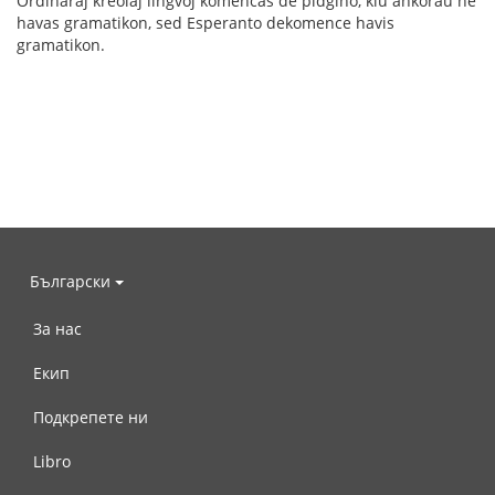
Ordinaraj kreolaj lingvoj komencas de pidĝino, kiu ankoraŭ ne
havas gramatikon, sed Esperanto dekomence havis
gramatikon.
Български
За нас
Екип
Подкрепете ни
Libro