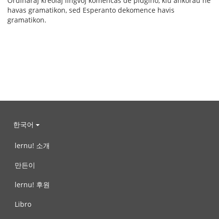
Ordinaraj kreolaj lingvoj komencas de pidĝino, kiu ankoraŭ ne
havas gramatikon, sed Esperanto dekomence havis
gramatikon.
한국어
lernu! 소개
만든이
lernu! 후원
Libro