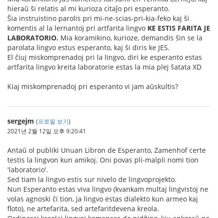
hieraŭ ŝi relatis al mi kurioza citaĵo pri esperanto.
Ŝia instruistino parolis pri mi-ne-scias-pri-kia-feko kaj ŝi
komentis al la lernantoj pri artfarita lingvo
KE ESTIS FARITA JE
LABORATORIO.
Mia koramikino, kurioze, demandis ŝin se la
parolata lingvo estus esperanto, kaj ŝi diris ke JES.
El ĉiuj miskomprenadoj pri la lingvo, diri ke esperanto estas
artfarita lingvo kreita laboratorie estas la mia plej ŝatata XD
Kiaj miskomprenadoj pri esperanto vi jam aŭskultis?
sergejm
(
프로필 보기
)
2021년 2월 12일 오후 9:20:41
Antaŭ ol publiki Unuan Libron de Esperanto, Zamenhof certe
testis la lingvon kun amikoj. Oni povas pli-malpli nomi tion
'laboratorio'.
Sed tiam la lingvo estis sur nivelo de lingvoprojekto.
Nun Esperanto estas viva lingvo (kvankam multaj lingvistoj ne
volas agnoski ĉi tion, ja lingvo estas dialekto kun armeo kaj
floto), ne artefarita, sed artefaritdevena kreola.