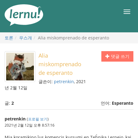
본
문
메
으
뉴
로
토론
우스개
Alia miskomprenado de esperanto
Alia
댓글 쓰기
miskomprenado
de esperanto
글쓴이:
petrenkin
, 2021
년 2월 12일
글:
2
언어:
Esperanto
petrenkin
(
프로필 보기
)
2021년 2월 12일 오후 8:57:16
Mia koramikino ĵus komencis kursumi en Teĥnika Lernejo, kaj