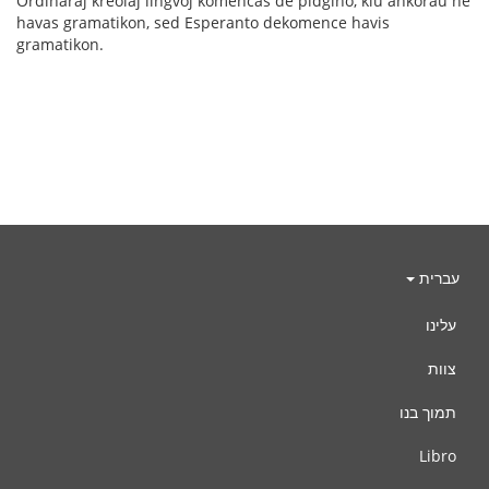
Ordinaraj kreolaj lingvoj komencas de pidĝino, kiu ankoraŭ ne
havas gramatikon, sed Esperanto dekomence havis
gramatikon.
עברית
עלינו
צוות
תמוך בנו
Libro