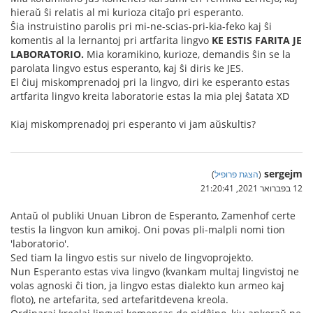
hieraŭ ŝi relatis al mi kurioza citaĵo pri esperanto.
Ŝia instruistino parolis pri mi-ne-scias-pri-kia-feko kaj ŝi
komentis al la lernantoj pri artfarita lingvo
KE ESTIS FARITA JE
LABORATORIO.
Mia koramikino, kurioze, demandis ŝin se la
parolata lingvo estus esperanto, kaj ŝi diris ke JES.
El ĉiuj miskomprenadoj pri la lingvo, diri ke esperanto estas
artfarita lingvo kreita laboratorie estas la mia plej ŝatata XD
Kiaj miskomprenadoj pri esperanto vi jam aŭskultis?
sergejm
(
הצגת פרופיל
)
12 בפברואר 2021, 21:20:41
Antaŭ ol publiki Unuan Libron de Esperanto, Zamenhof certe
testis la lingvon kun amikoj. Oni povas pli-malpli nomi tion
'laboratorio'.
Sed tiam la lingvo estis sur nivelo de lingvoprojekto.
Nun Esperanto estas viva lingvo (kvankam multaj lingvistoj ne
volas agnoski ĉi tion, ja lingvo estas dialekto kun armeo kaj
floto), ne artefarita, sed artefaritdevena kreola.