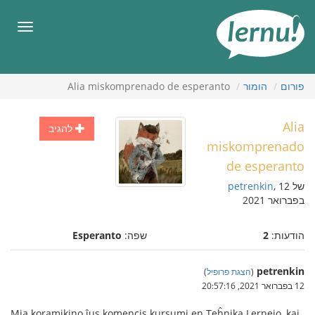
תוכן
עניינים
תפריט
פורום
הומור
Alia miskomprenado de esperanto
Alia
להגיב
miskomprenado
de esperanto
של
, 12
petrenkin
בפברואר 2021
הודעות:
2
שפה:
Esperanto
petrenkin
(
הצגת פרופיל
)
12 בפברואר 2021, 20:57:16
Mia koramikino ĵus komencis kursumi en Teĥnika Lernejo, kaj