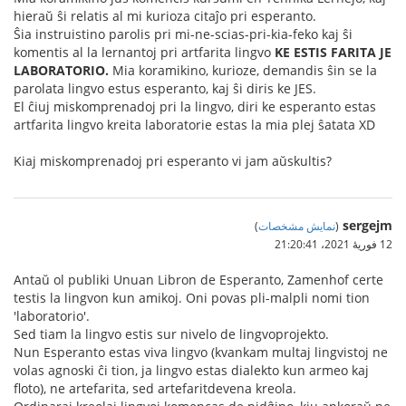
hieraŭ ŝi relatis al mi kurioza citaĵo pri esperanto.
Ŝia instruistino parolis pri mi-ne-scias-pri-kia-feko kaj ŝi
komentis al la lernantoj pri artfarita lingvo
KE ESTIS FARITA JE
LABORATORIO.
Mia koramikino, kurioze, demandis ŝin se la
parolata lingvo estus esperanto, kaj ŝi diris ke JES.
El ĉiuj miskomprenadoj pri la lingvo, diri ke esperanto estas
artfarita lingvo kreita laboratorie estas la mia plej ŝatata XD
Kiaj miskomprenadoj pri esperanto vi jam aŭskultis?
sergejm
(
نمایش مشخصات
)
12 فوریهٔ 2021،‏ 21:20:41
Antaŭ ol publiki Unuan Libron de Esperanto, Zamenhof certe
testis la lingvon kun amikoj. Oni povas pli-malpli nomi tion
'laboratorio'.
Sed tiam la lingvo estis sur nivelo de lingvoprojekto.
Nun Esperanto estas viva lingvo (kvankam multaj lingvistoj ne
volas agnoski ĉi tion, ja lingvo estas dialekto kun armeo kaj
floto), ne artefarita, sed artefaritdevena kreola.