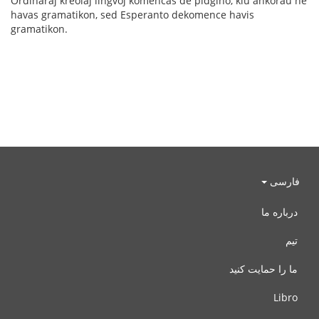
Ordinaraj kreolaj lingvoj komencas de pidĝino, kiu ankoraŭ ne
havas gramatikon, sed Esperanto dekomence havis
gramatikon.
فارسی
درباره ما
تیم
ما را حمایت کنید
Libro