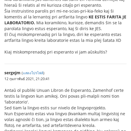
hieraŭ ŝi relatis al mi kurioza citaĵo pri esperanto.
Ŝia instruistino parolis pri mi-ne-scias-pri-kia-feko kaj ŝi
komentis al la lernantoj pri artfarita lingvo
KE ESTIS FARITA JE
LABORATORIO.
Mia koramikino, kurioze, demandis ŝin se la
parolata lingvo estus esperanto, kaj ŝi diris ke JES.
El ĉiuj miskomprenadoj pri la lingvo, diri ke esperanto estas
artfarita lingvo kreita laboratorie estas la mia plej ŝatata XD
Kiaj miskomprenadoj pri esperanto vi jam aŭskultis?
sergejm
(
แสดงโปรไฟล์
)
12 กุมภาพันธ์ 2021, 21:20:41
Antaŭ ol publiki Unuan Libron de Esperanto, Zamenhof certe
testis la lingvon kun amikoj. Oni povas pli-malpli nomi tion
'laboratorio'.
Sed tiam la lingvo estis sur nivelo de lingvoprojekto.
Nun Esperanto estas viva lingvo (kvankam multaj lingvistoj ne
volas agnoski ĉi tion, ja lingvo estas dialekto kun armeo kaj
floto), ne artefarita, sed artefaritdevena kreola.