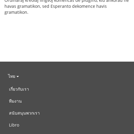
Ordinaraj kreolaj lingvoj komencas de pidĝino, kiu ankoraŭ ne
havas gramatikon, sed Esperanto dekomence havis
gramatikon.
ไทย
เกี่ยวกับเรา
ทีมงาน
สนับสนุนพวกเรา
Libro