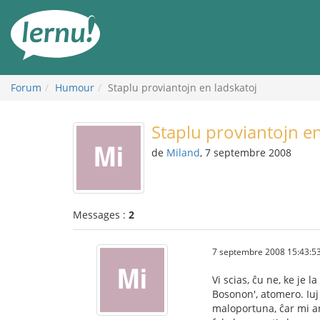
Aller
au
contenu
Forum
Humour
Staplu proviantojn en ladskatoj
Staplu proviantojn en
de
Miland
, 7 septembre 2008
Messages :
2
7 septembre 2008 15:43:5
Vi scias, ĉu ne, ke je
Bosonon', atomero. Iuj 
maloportuna, ĉar mi an