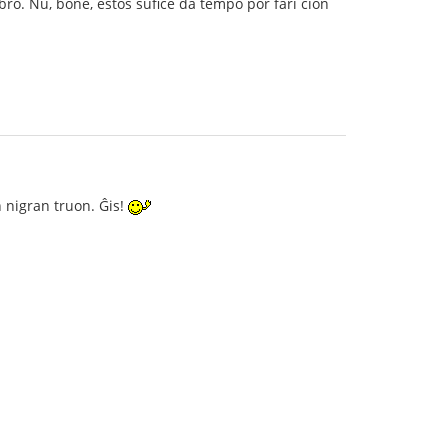
bro. Nu, bone, estos sufiĉe da tempo por fari ĉion
n nigran truon. Ĝis!