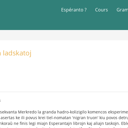
Espéranto ?
Cours
Gram
 ladskatoj
3
 la sekvanta Merkredo la granda hadro-kolizigilo komencos eksperime
asertas ke ili povus krei tiel-nomatan 'nigran truon' kiu povos detr
koraŭ ne finis legi miajn Esperantajn librojn kaj aliajn taskojn. 