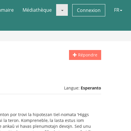
maire
Médiathèque
FR
Connexion
Répondre
Langue:
Esperanto
nton por trovi la hipotezan tiel-nomata 'Higgs
ui la teron. Kompreneble, la lasta estus iom
Eble ankaŭ vi havas plenumotajn devojn. Sed unu