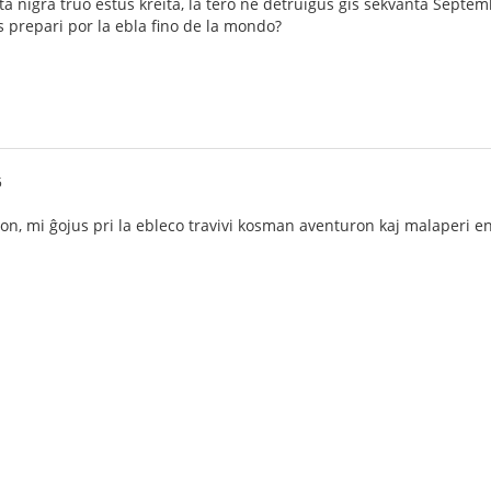
eta nigra truo estus kreita, la tero ne detruiĝus ĝis sekvanta Septem
as prepari por la ebla fino de la mondo?
5
on, mi ĝojus pri la ebleco travivi kosman aventuron kaj malaperi e