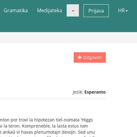
Gramatika
Medijateka
HR
Prijava
Odgovori
Jezik:
Esperanto
nton por trovi la hipotezan tiel-nomata 'Higgs
ui la teron. Kompreneble, la lasta estus iom
Eble ankaŭ vi havas plenumotajn devojn. Sed unu