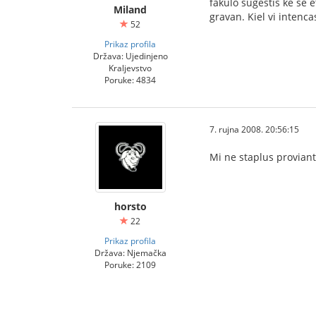
fakulo sugestis ke se 
Miland
gravan. Kiel vi intenc
52
Prikaz profila
Država: Ujedinjeno
Kraljevstvo
Poruke: 4834
7. rujna 2008. 20:56:15
Mi ne staplus proviant
horsto
22
Prikaz profila
Država: Njemačka
Poruke: 2109