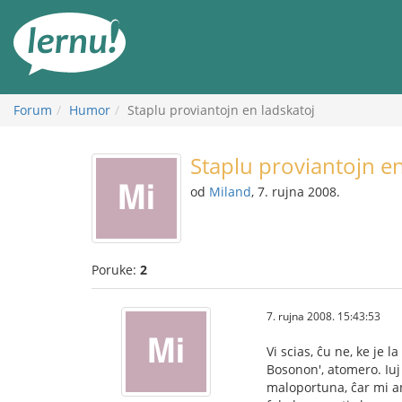
Sadržaj
Forum
Humor
Staplu proviantojn en ladskatoj
Staplu proviantojn en
od
Miland
, 7. rujna 2008.
Poruke:
2
7. rujna 2008. 15:43:53
Vi scias, ĉu ne, ke je
Bosonon', atomero. Iuj 
maloportuna, ĉar mi an