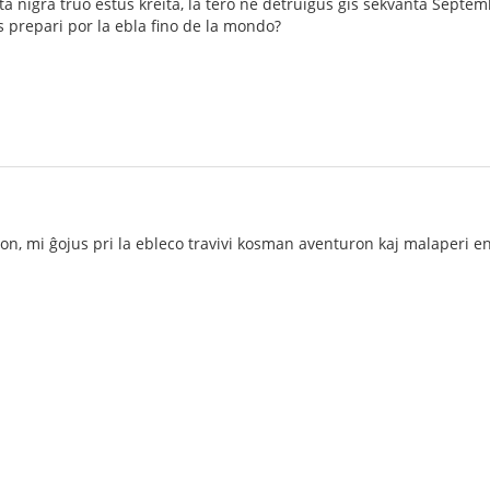
eta nigra truo estus kreita, la tero ne detruiĝus ĝis sekvanta Septem
as prepari por la ebla fino de la mondo?
on, mi ĝojus pri la ebleco travivi kosman aventuron kaj malaperi e