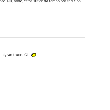
bro. Nu, bone, estos sufiĉe da tempo por fari ĉion
n nigran truon. Ĝis!