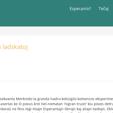
Esperanto?
Tečaj
 ladskatoj
 la sekvanta Merkredo la granda hadro-kolizigilo komencos eksperime
asertas ke ili povus krei tiel-nomatan 'nigran truon' kiu povos detr
koraŭ ne finis legi miajn Esperantajn librojn kaj aliajn taskojn. 