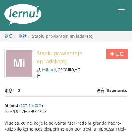
去
目
目
錄
录
頁
论坛
幽默
Staplu proviantojn en ladskatoj
Staplu proviantojn
回应
en ladskatoj
从
Miland
, 2008年9月7
日
讯息：
2
语言:
Esperanto
Miland
(
显示个人资料
)
2008年9月7日下午3:43:53
Vi scias, ĉu ne, ke je la sekvanta Merkredo la granda hadro-
kolizigilo komencos eksperimenton por trovi la hipotezan tiel-