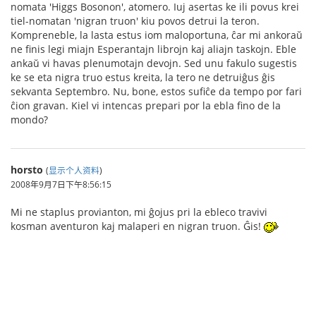
nomata 'Higgs Bosonon', atomero. Iuj asertas ke ili povus krei
tiel-nomatan 'nigran truon' kiu povos detrui la teron.
Kompreneble, la lasta estus iom maloportuna, ĉar mi ankoraŭ
ne finis legi miajn Esperantajn librojn kaj aliajn taskojn. Eble
ankaŭ vi havas plenumotajn devojn. Sed unu fakulo sugestis
ke se eta nigra truo estus kreita, la tero ne detruiĝus ĝis
sekvanta Septembro. Nu, bone, estos sufiĉe da tempo por fari
ĉion gravan. Kiel vi intencas prepari por la ebla fino de la
mondo?
horsto
(
显示个人资料
)
2008年9月7日下午8:56:15
Mi ne staplus provianton, mi ĝojus pri la ebleco travivi
kosman aventuron kaj malaperi en nigran truon. Ĝis!