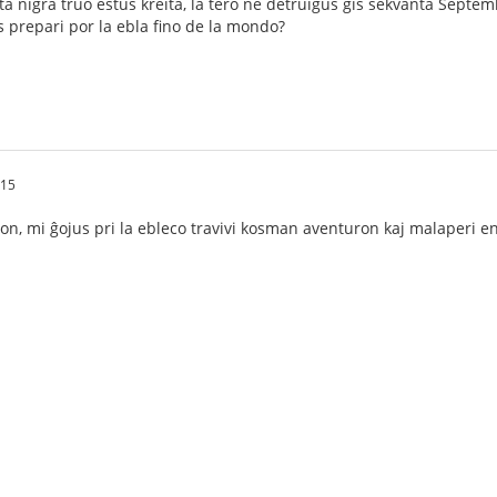
eta nigra truo estus kreita, la tero ne detruiĝus ĝis sekvanta Septem
as prepari por la ebla fino de la mondo?
:15
on, mi ĝojus pri la ebleco travivi kosman aventuron kaj malaperi e