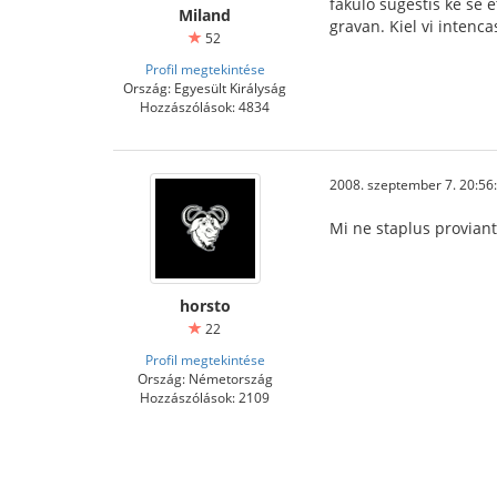
fakulo sugestis ke se 
Miland
gravan. Kiel vi intenc
52
Profil megtekintése
Ország: Egyesült Királyság
Hozzászólások: 4834
2008. szeptember 7. 20:56
Mi ne staplus proviant
horsto
22
Profil megtekintése
Ország: Németország
Hozzászólások: 2109