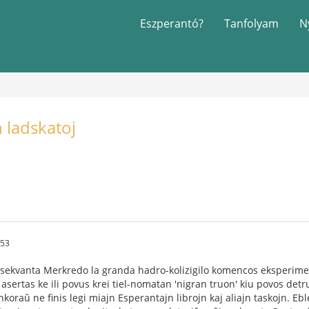
Eszperantó?
Tanfolyam
N
 ladskatoj
:53
 la sekvanta Merkredo la granda hadro-kolizigilo komencos eksperime
asertas ke ili povus krei tiel-nomatan 'nigran truon' kiu povos detr
koraŭ ne finis legi miajn Esperantajn librojn kaj aliajn taskojn. 