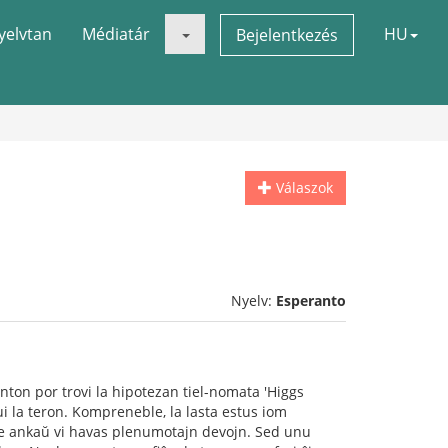
yelvtan
Médiatár
HU
Bejelentkezés
Válaszok
Nyelv:
Esperanto
nton por trovi la hipotezan tiel-nomata 'Higgs
ui la teron. Kompreneble, la lasta estus iom
Eble ankaŭ vi havas plenumotajn devojn. Sed unu