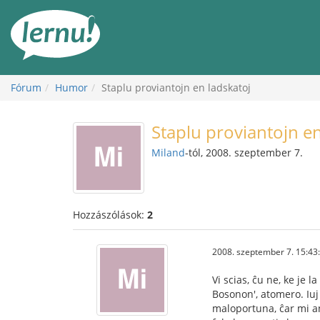
Tartalom
Fórum
Humor
Staplu proviantojn en ladskatoj
Staplu proviantojn en
Miland
-tól, 2008. szeptember 7.
Hozzászólások:
2
2008. szeptember 7. 15:43
Vi scias, ĉu ne, ke je
Bosonon', atomero. Iuj 
maloportuna, ĉar mi an