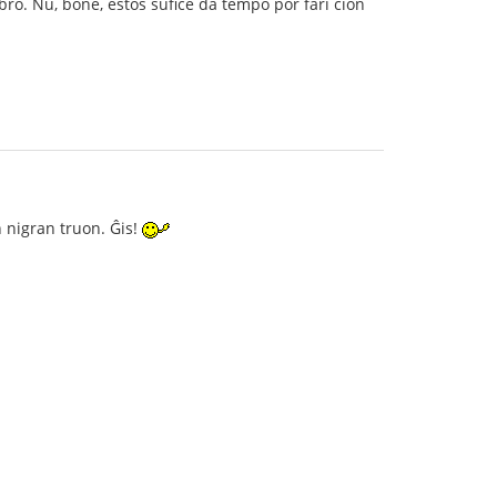
bro. Nu, bone, estos sufiĉe da tempo por fari ĉion
n nigran truon. Ĝis!