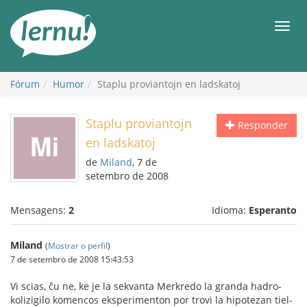
Ir
ao
Men
conteúdo
Fórum
Humor
Staplu proviantojn en ladskatoj
Staplu proviantojn
Responder
en ladskatoj
de
Miland
, 7 de
setembro de 2008
Mensagens:
2
Idioma:
Esperanto
Miland
(
Mostrar o perfil
)
7 de setembro de 2008 15:43:53
Vi scias, ĉu ne, ke je la sekvanta Merkredo la granda hadro-
kolizigilo komencos eksperimenton por trovi la hipotezan tiel-