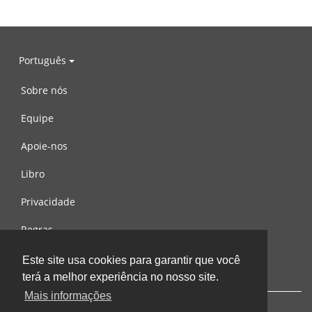
Português
Sobre nós
Equipe
Apoie-nos
Libro
Privacidade
Regras
Contacte-nos
Este site usa cookies para garantir que você
terá a melhor experiência no nosso site.
Mais informações