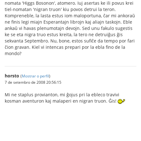
nomata 'Higgs Bosonon', atomero. Iuj asertas ke ili povus krei
tiel-nomatan 'nigran truon' kiu povos detrui la teron.
Kompreneble, la lasta estus iom maloportuna, ĉar mi ankoraŭ
ne finis legi miajn Esperantajn librojn kaj aliajn taskojn. Eble
ankaŭ vi havas plenumotajn devojn. Sed unu fakulo sugestis
ke se eta nigra truo estus kreita, la tero ne detruiĝus ĝis
sekvanta Septembro. Nu, bone, estos sufiĉe da tempo por fari
ĉion gravan. Kiel vi intencas prepari por la ebla fino de la
mondo?
horsto
(
Mostrar o perfil
)
7 de setembro de 2008 20:56:15
Mi ne staplus provianton, mi ĝojus pri la ebleco travivi
kosman aventuron kaj malaperi en nigran truon. Ĝis!