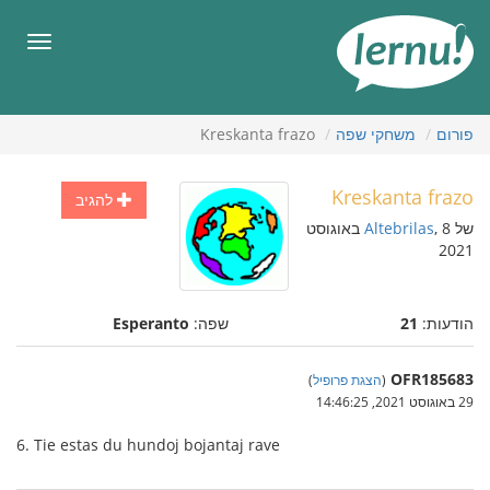
תוכן
עניינים
תפריט
פורום
משחקי שפה
Kreskanta frazo
Kreskanta frazo
להגיב
של
Altebrilas
, 8 באוגוסט
2021
הודעות:
21
שפה:
Esperanto
OFR185683
(
הצגת פרופיל
)
29 באוגוסט 2021, 14:46:25
6. Tie estas du hundoj bojantaj rave