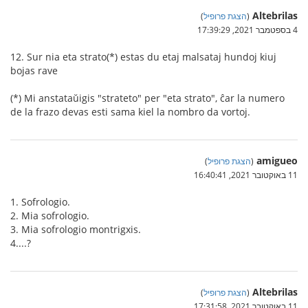
Altebrilas
(
הצגת פרופיל
)
4 בספטמבר 2021, 17:39:29
12. Sur nia eta strato(*) estas du etaj malsataj hundoj kiuj
bojas rave
(*) Mi anstataŭigis "strateto" per "eta strato", ĉar la numero
de la frazo devas esti sama kiel la nombro da vortoj.
amigueo
(
הצגת פרופיל
)
11 באוקטובר 2021, 16:40:41
1. Sofrologio.
2. Mia sofrologio.
3. Mia sofrologio montrigxis.
4....?
Altebrilas
(
הצגת פרופיל
)
11 באוקטובר 2021, 17:31:58