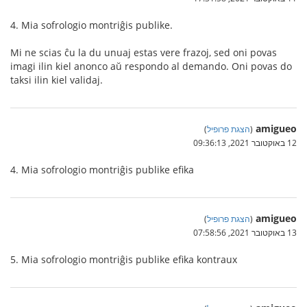
4. Mia sofrologio montriĝis publike.
Mi ne scias ĉu la du unuaj estas vere frazoj, sed oni povas
imagi ilin kiel anonco aŭ respondo al demando. Oni povas do
taksi ilin kiel validaj.
amigueo
(
הצגת פרופיל
)
12 באוקטובר 2021, 09:36:13
4. Mia sofrologio montriĝis publike efika
amigueo
(
הצגת פרופיל
)
13 באוקטובר 2021, 07:58:56
5. Mia sofrologio montriĝis publike efika kontraux