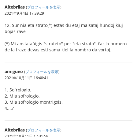
Altebrilas
(
プロフィールを表示
)
2021年9月4日 17:39:29
12. Sur nia eta strato(*) estas du etaj malsataj hundoj kiuj
bojas rave
(*) Mi anstataŭigis "strateto" per "eta strato", ĉar la numero
de la frazo devas esti sama kiel la nombro da vortoj.
amigueo
(
プロフィールを表示
)
2021年10月11日 16:40:41
1. Sofrologio.
2. Mia sofrologio.
3. Mia sofrologio montrigxis.
4....?
Altebrilas
(
プロフィールを表示
)
2021年10月11日 17:31:58