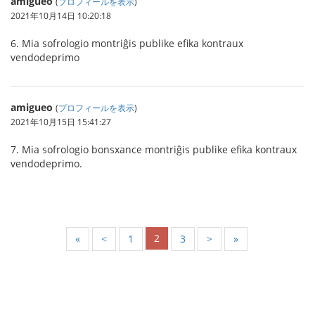
amigueo
(
プロフィールを表示
)
2021年10月14日 10:20:18
6. Mia sofrologio montriĝis publike efika kontraux
vendodeprimo
amigueo
(
プロフィールを表示
)
2021年10月15日 15:41:27
7. Mia sofrologio bonsxance montriĝis publike efika kontraux
vendodeprimo.
2
«
<
1
3
>
»