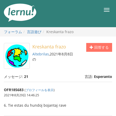
目
次
メ
へ
ニ
ュ
ー
フォーラム
言語遊び
Kreskanta frazo
Kreskanta frazo
回答する
Altebrilas
,2021年8月8日
の
メッセージ:
21
言語:
Esperanto
OFR185683
(
プロフィールを表示
)
2021年8月29日 14:46:25
6. Tie estas du hundoj bojantaj rave