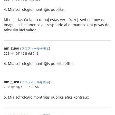
4. Mia sofrologio montriĝis publike.
Mi ne scias ĉu la du unuaj estas vere frazoj, sed oni povas
imagi ilin kiel anonco aŭ respondo al demando. Oni povas do
taksi ilin kiel validaj.
amigueo
(
プロフィールを表示
)
2021年10月12日 9:36:13
4. Mia sofrologio montriĝis publike efika
amigueo
(
プロフィールを表示
)
2021年10月13日 7:58:56
5. Mia sofrologio montriĝis publike efika kontraux