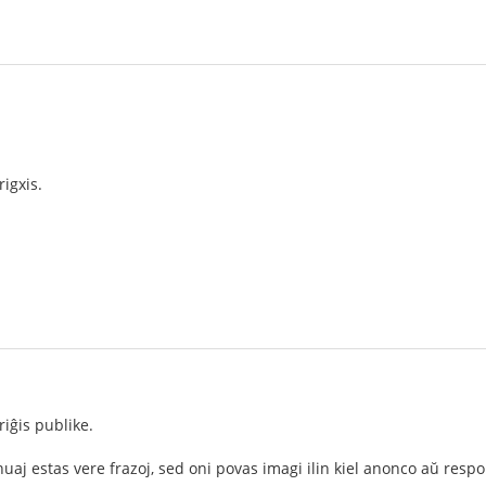
igxis.
riĝis publike.
uaj estas vere frazoj, sed oni povas imagi ilin kiel anonco aŭ respo