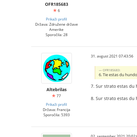
OFR185683
6
Prikaži profil
Država: Združene države
Amerike
Sporočila: 28
31. avgust 2021 07:43:56
OFR185683:
6. Tie estas du hundo
7. Sur strato estas du
Altebrilas
77
8. Sur strato estas du
Prikaži profil
Država: Francija
Sporočila: 5393
02. september 2021 20:02: