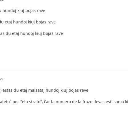
du hundoj kiuj bojas rave
du etaj hundoj kiuj bojas rave
tas du etaj hundoj kiuj bojas rave
29
*) estas du etaj malsataj hundoj kiuj bojas rave
rateto" per "eta strato", ĉar la numero de la frazo devas esti sama k