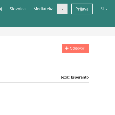
aj
Slovnica
Mediateka
SL
Prijava
Odgovori
Jezik:
Esperanto