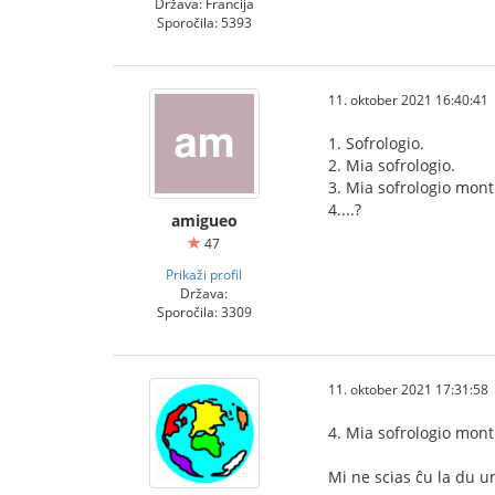
Država: Francija
Sporočila: 5393
11. oktober 2021 16:40:41
1. Sofrologio.
2. Mia sofrologio.
3. Mia sofrologio montr
4....?
amigueo
47
Prikaži profil
Država:
Sporočila: 3309
11. oktober 2021 17:31:58
4. Mia sofrologio mont
Mi ne scias ĉu la du un