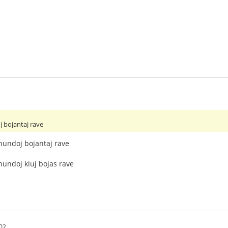
j bojantaj rave
 hundoj bojantaj rave
 hundoj kiuj bojas rave
02