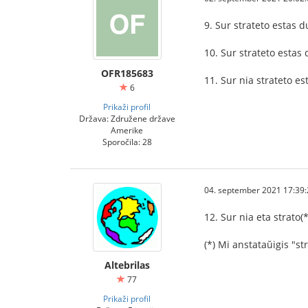
9. Sur strateto estas 
10. Sur strateto estas 
OFR185683
11. Sur nia strateto es
6
Prikaži profil
Država: Združene države
Amerike
Sporočila: 28
04. september 2021 17:39:
12. Sur nia eta strato(
(*) Mi anstataŭigis "st
Altebrilas
77
Prikaži profil