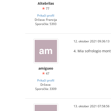
Altebrilas
77
Prikaži profil
Država: Francija
Sporočila: 5393
12. oktober 2021 09:36:13
4. Mia sofrologio montr
amigueo
47
Prikaži profil
Država:
Sporočila: 3309
13. oktober 2021 07:58:56