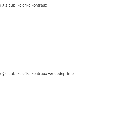
riĝis publike efika kontraux
triĝis publike efika kontraux vendodeprimo