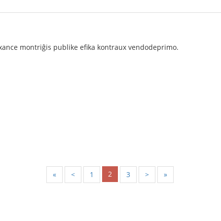
sxance montriĝis publike efika kontraux vendodeprimo.
2
«
<
1
3
>
»