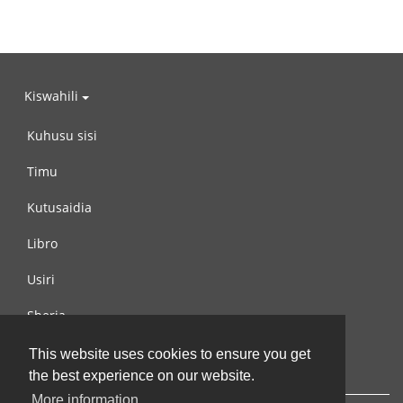
Kiswahili
Kuhusu sisi
Timu
Kutusaidia
Libro
Usiri
Sheria
Wasiliana na si
This website uses cookies to ensure you get
the best experience on our website.
More information