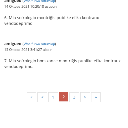
amigueo
(
Wasifu wa mtumiaji
)
14 Oktoba 2021 10:20:18 asubuhi
6. Mia sofrologio montriĝis publike efika kontraux
vendodeprimo
amigueo
(
Wasifu wa mtumiaji
)
15 Oktoba 2021 3:41:27 alasiri
7. Mia sofrologio bonsxance montriĝis publike efika kontraux
vendodeprimo.
2
«
<
1
3
>
»