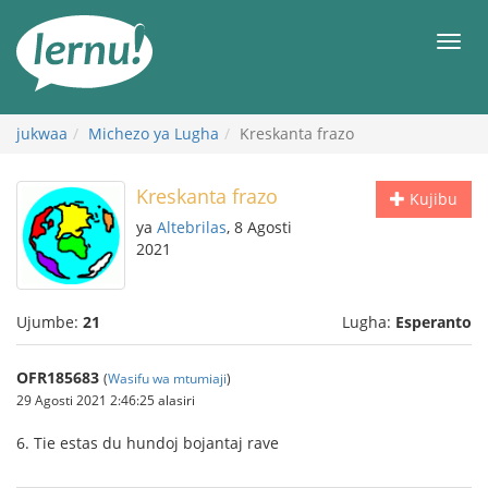
Kwa
maudhui
orod
jukwaa
Michezo ya Lugha
Kreskanta frazo
Kreskanta frazo
Kujibu
ya
Altebrilas
, 8 Agosti
2021
Ujumbe:
21
Lugha:
Esperanto
OFR185683
(
Wasifu wa mtumiaji
)
29 Agosti 2021 2:46:25 alasiri
6. Tie estas du hundoj bojantaj rave