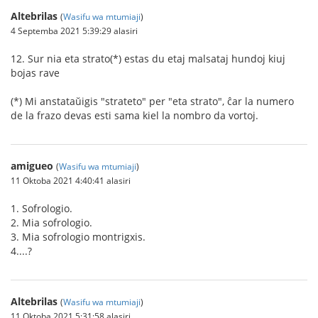
Altebrilas
(
Wasifu wa mtumiaji
)
4 Septemba 2021 5:39:29 alasiri
12. Sur nia eta strato(*) estas du etaj malsataj hundoj kiuj
bojas rave
(*) Mi anstataŭigis "strateto" per "eta strato", ĉar la numero
de la frazo devas esti sama kiel la nombro da vortoj.
amigueo
(
Wasifu wa mtumiaji
)
11 Oktoba 2021 4:40:41 alasiri
1. Sofrologio.
2. Mia sofrologio.
3. Mia sofrologio montrigxis.
4....?
Altebrilas
(
Wasifu wa mtumiaji
)
11 Oktoba 2021 5:31:58 alasiri