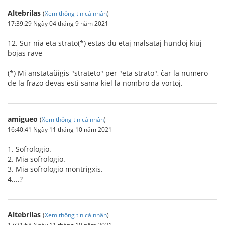
Altebrilas
(
Xem thông tin cá nhân
)
17:39:29 Ngày 04 tháng 9 năm 2021
12. Sur nia eta strato(*) estas du etaj malsataj hundoj kiuj
bojas rave
(*) Mi anstataŭigis "strateto" per "eta strato", ĉar la numero
de la frazo devas esti sama kiel la nombro da vortoj.
amigueo
(
Xem thông tin cá nhân
)
16:40:41 Ngày 11 tháng 10 năm 2021
1. Sofrologio.
2. Mia sofrologio.
3. Mia sofrologio montrigxis.
4....?
Altebrilas
(
Xem thông tin cá nhân
)
17:31:58 Ngày 11 tháng 10 năm 2021