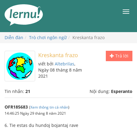
Đi
đến
Men
phần
nội
dung
Diễn đàn
Trò chơi ngôn ngữ
Kreskanta frazo
Kreskanta frazo
Trả lời
viết bởi
Altebrilas
,
Ngày 08 tháng 8 năm
2021
Tin nhắn:
21
Nội dung:
Esperanto
OFR185683
(
Xem thông tin cá nhân
)
14:46:25 Ngày 29 tháng 8 năm 2021
6. Tie estas du hundoj bojantaj rave