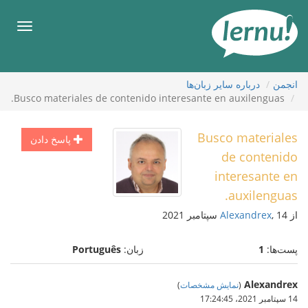
رود
ه
فهرس
حتوا
انجمن
درباره ساير زبان‌ها
Busco materiales de contenido interesante en auxilenguas.
Busco materiales
پاسخ دادن
de contenido
interesante en
auxilenguas.
از
, 14 سپتامبر 2021
Alexandrex
پست‌ها:
1
زبان:
Português
Alexandrex
(
نمایش مشخصات
)
14 سپتامبر 2021،‏ 17:24:45