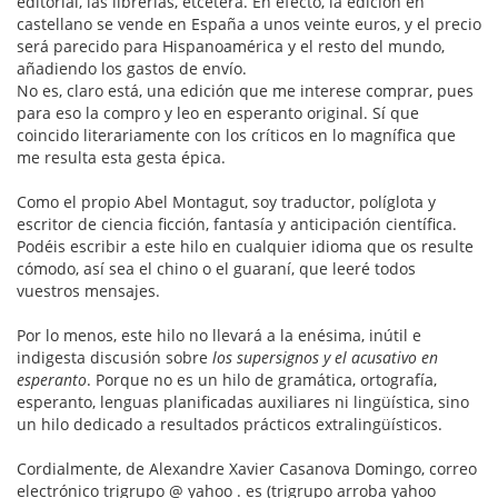
editorial, las librerías, etcétera. En efecto, la edición en
castellano se vende en España a unos veinte euros, y el precio
será parecido para Hispanoamérica y el resto del mundo,
añadiendo los gastos de envío.
No es, claro está, una edición que me interese comprar, pues
para eso la compro y leo en esperanto original. Sí que
coincido literariamente con los críticos en lo magnífica que
me resulta esta gesta épica.
Como el propio Abel Montagut, soy traductor, políglota y
escritor de ciencia ficción, fantasía y anticipación científica.
Podéis escribir a este hilo en cualquier idioma que os resulte
cómodo, así sea el chino o el guaraní, que leeré todos
vuestros mensajes.
Por lo menos, este hilo no llevará a la enésima, inútil e
indigesta discusión sobre
los supersignos y el acusativo en
esperanto
. Porque no es un hilo de gramática, ortografía,
esperanto, lenguas planificadas auxiliares ni lingüística, sino
un hilo dedicado a resultados prácticos extralingüísticos.
Cordialmente, de Alexandre Xavier Casanova Domingo, correo
electrónico trigrupo @ yahoo . es (trigrupo arroba yahoo