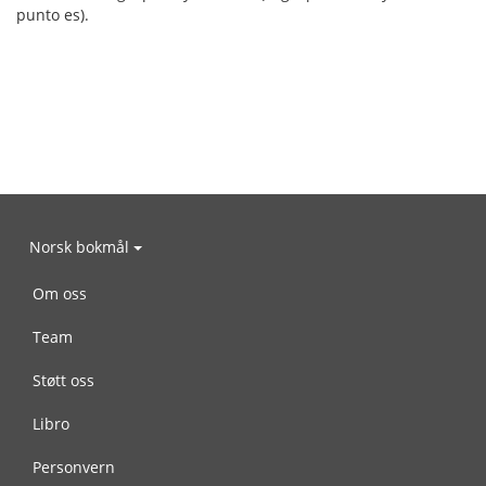
punto es).
Norsk bokmål
Om oss
Team
Støtt oss
Libro
Personvern