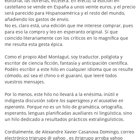
editorial, las librerías, etcétera. En efecto, la edición en
castellano se vende en España a unos veinte euros, y el precio
será parecido para Hispanoamérica y el resto del mundo,
añadiendo los gastos de envío.
No es, claro está, una edición que me interese comprar, pues
para eso la compro y leo en esperanto original. Sí que
coincido literariamente con los críticos en lo magnífica que
me resulta esta gesta épica.
Como el propio Abel Montagut, soy traductor, políglota y
escritor de ciencia ficción, fantasía y anticipación científica.
Podéis escribir a este hilo en cualquier idioma que os resulte
cómodo, así sea el chino o el guaraní, que leeré todos
vuestros mensajes.
Por lo menos, este hilo no llevará a la enésima, inútil e
indigesta discusión sobre
los supersignos y el acusativo en
esperanto
. Porque no es un hilo de gramática, ortografía,
esperanto, lenguas planificadas auxiliares ni lingüística, sino
un hilo dedicado a resultados prácticos extralingüísticos.
Cordialmente, de Alexandre Xavier Casanova Domingo, correo
electrónico trigrupo @ yahoo . es (trigrupo arroba yahoo