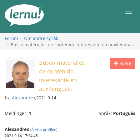
Til
innholdet
Meny
Forum
Om andre språk
Busco materiales de contenido interesante en auxilenguas.
Busco materiales
Svare
de contenido
interesante en
auxilenguas.
fra
Alexandrex
,2021 9 14
Meldinger:
1
Språk:
Português
Alexandrex
(
Å vise profilen
)
2021 9 14 17:24:45