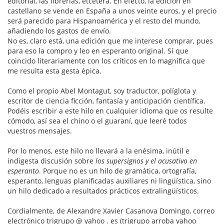
editorial, las librerías, etcétera. En efecto, la edición en
castellano se vende en España a unos veinte euros, y el precio
será parecido para Hispanoamérica y el resto del mundo,
añadiendo los gastos de envío.
No es, claro está, una edición que me interese comprar, pues
para eso la compro y leo en esperanto original. Sí que
coincido literariamente con los críticos en lo magnífica que
me resulta esta gesta épica.
Como el propio Abel Montagut, soy traductor, políglota y
escritor de ciencia ficción, fantasía y anticipación científica.
Podéis escribir a este hilo en cualquier idioma que os resulte
cómodo, así sea el chino o el guaraní, que leeré todos
vuestros mensajes.
Por lo menos, este hilo no llevará a la enésima, inútil e
indigesta discusión sobre
los supersignos y el acusativo en
esperanto
. Porque no es un hilo de gramática, ortografía,
esperanto, lenguas planificadas auxiliares ni lingüística, sino
un hilo dedicado a resultados prácticos extralingüísticos.
Cordialmente, de Alexandre Xavier Casanova Domingo, correo
electrónico trigrupo @ yahoo . es (trigrupo arroba yahoo