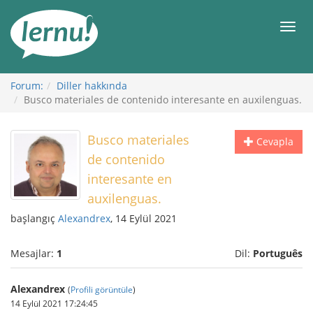
İçerik
Görüntüleme
Men
Forum:
Diller hakkında
Busco materiales de contenido interesante en auxilenguas.
Busco materiales
Cevapla
de contenido
interesante en
auxilenguas.
başlangıç
Alexandrex
, 14 Eylül 2021
Mesajlar:
1
Dil:
Português
Alexandrex
(
Profili görüntüle
)
14 Eylül 2021 17:24:45