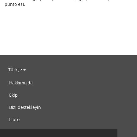
punto es).
Türkçe
Hakkımızda
Ekip
Bizi destekleyin
Libro
Gizlilik Politikası