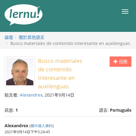
前
往
目
目
錄
錄
論壇
關於其他語言
Busco materiales de contenido interesante en auxilenguas.
Busco materiales
回應
de contenido
interesante en
auxilenguas.
貼文者:
Alexandrex
, 2021年9月14日
訊息:
1
語言:
Português
Alexandrex
(
顯示個人資料
)
2021年9月14日下午5:24:45