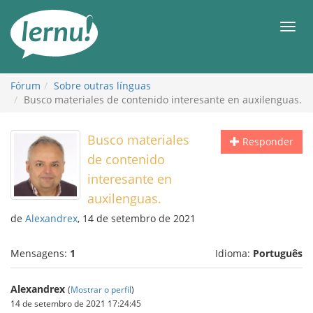
Ir
ao
Men
conteúdo
Fórum
Sobre outras línguas
Busco materiales de contenido interesante en auxilenguas.
Busco materiales
Responder
de contenido
interesante en
auxilenguas.
de
Alexandrex
, 14 de setembro de 2021
Mensagens:
1
Idioma:
Português
Alexandrex
(
Mostrar o perfil
)
14 de setembro de 2021 17:24:45