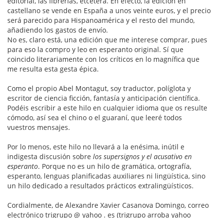
editorial, las librerías, etcétera. En efecto, la edición en
castellano se vende en España a unos veinte euros, y el precio
será parecido para Hispanoamérica y el resto del mundo,
añadiendo los gastos de envío.
No es, claro está, una edición que me interese comprar, pues
para eso la compro y leo en esperanto original. Sí que
coincido literariamente con los críticos en lo magnífica que
me resulta esta gesta épica.
Como el propio Abel Montagut, soy traductor, políglota y
escritor de ciencia ficción, fantasía y anticipación científica.
Podéis escribir a este hilo en cualquier idioma que os resulte
cómodo, así sea el chino o el guaraní, que leeré todos
vuestros mensajes.
Por lo menos, este hilo no llevará a la enésima, inútil e
indigesta discusión sobre
los supersignos y el acusativo en
esperanto
. Porque no es un hilo de gramática, ortografía,
esperanto, lenguas planificadas auxiliares ni lingüística, sino
un hilo dedicado a resultados prácticos extralingüísticos.
Cordialmente, de Alexandre Xavier Casanova Domingo, correo
electrónico trigrupo @ yahoo . es (trigrupo arroba yahoo