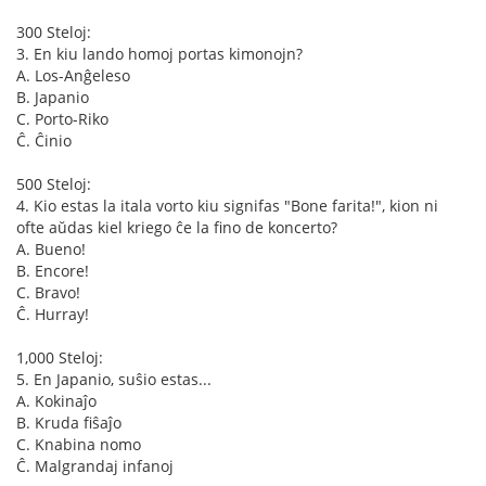
300 Steloj:
3. En kiu lando homoj portas kimonojn?
A. Los-Anĝeleso
B. Japanio
C. Porto-Riko
Ĉ. Ĉinio
500 Steloj:
4. Kio estas la itala vorto kiu signifas "Bone farita!", kion ni
ofte aŭdas kiel kriego ĉe la fino de koncerto?
A. Bueno!
B. Encore!
C. Bravo!
Ĉ. Hurray!
1,000 Steloj:
5. En Japanio, suŝio estas...
A. Kokinaĵo
B. Kruda fiŝaĵo
C. Knabina nomo
Ĉ. Malgrandaj infanoj