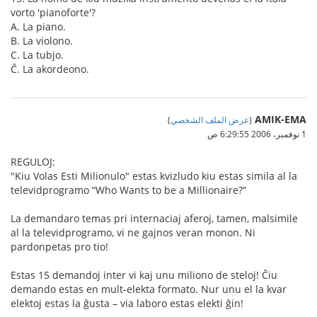
vorto 'pianoforte'?
A. La piano.
B. La violono.
C. La tubjo.
Ĉ. La akordeono.
AMIK-EMA
(
عرض الملف الشخصي
)
1 نوفمبر، 2006 6:29:55 ص
REGULOJ:
"Kiu Volas Esti Milionulo" estas kvizludo kiu estas simila al la
televidprogramo “Who Wants to be a Millionaire?”
La demandaro temas pri internaciaj aferoj, tamen, malsimile
al la televidprogramo, vi ne gajnos veran monon. Ni
pardonpetas pro tio!
Estas 15 demandoj inter vi kaj unu miliono de steloj! Ĉiu
demando estas en mult-elekta formato. Nur unu el la kvar
elektoj estas la ĝusta – via laboro estas elekti ĝin!