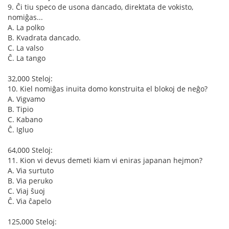
9. Ĉi tiu speco de usona dancado, direktata de vokisto,
nomiĝas...
A. La polko
B. Kvadrata dancado.
C. La valso
Ĉ. La tango
32,000 Steloj:
10. Kiel nomiĝas inuita domo konstruita el blokoj de neĝo?
A. Vigvamo
B. Tipio
C. Kabano
Ĉ. Igluo
64,000 Steloj:
11. Kion vi devus demeti kiam vi eniras japanan hejmon?
A. Via surtuto
B. Via peruko
C. Viaj ŝuoj
Ĉ. Via ĉapelo
125,000 Steloj: