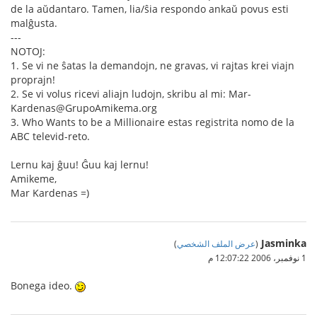
de la aŭdantaro. Tamen, lia/ŝia respondo ankaŭ povus esti
malĝusta.
---
NOTOJ:
1. Se vi ne ŝatas la demandojn, ne gravas, vi rajtas krei viajn
proprajn!
2. Se vi volus ricevi aliajn ludojn, skribu al mi: Mar-
Kardenas@GrupoAmikema.org
3. Who Wants to be a Millionaire estas registrita nomo de la
ABC televid-reto.
Lernu kaj ĝuu! Ĝuu kaj lernu!
Amikeme,
Mar Kardenas =)
Jasminka
(
عرض الملف الشخصي
)
1 نوفمبر، 2006 12:07:22 م
Bonega ideo.