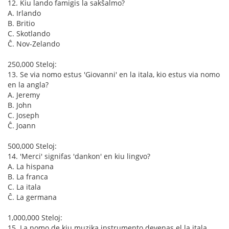
12. Kiu lando famigis la sakŝalmo?
A. Irlando
B. Britio
C. Skotlando
Ĉ. Nov-Zelando
250,000 Steloj:
13. Se via nomo estus 'Giovanni' en la itala, kio estus via nomo
en la angla?
A. Jeremy
B. John
C. Joseph
Ĉ. Joann
500,000 Steloj:
14. 'Merci' signifas 'dankon' en kiu lingvo?
A. La hispana
B. La franca
C. La itala
Ĉ. La germana
1,000,000 Steloj:
15. La nomo de kiu muzika instrumento devenas el la itala