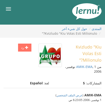
لى
لمحتويات
قائمة
طعام
المنتدى
حول كل شيء آخر
Kvizludo "Kiu Volas Esti Milionulo?"
Kvizludo "Kiu
رد
Volas Esti
Milionulo?"
من
AMIK-EMA
, 1 نوفمبر،
2006
المشاركات:
5
لغة:
Español
AMIK-EMA
(
عرض الملف الشخصي
)
1 نوفمبر، 2006 6:23:05 ص