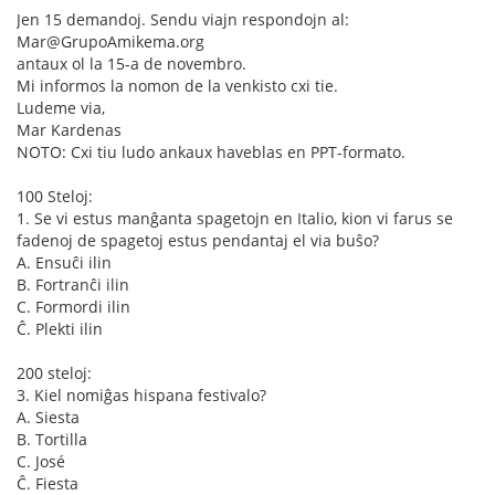
Jen 15 demandoj. Sendu viajn respondojn al:
Mar@GrupoAmikema.org
antaux ol la 15-a de novembro.
Mi informos la nomon de la venkisto cxi tie.
Ludeme via,
Mar Kardenas
NOTO: Cxi tiu ludo ankaux haveblas en PPT-formato.
100 Steloj:
1. Se vi estus manĝanta spagetojn en Italio, kion vi farus se
fadenoj de spagetoj estus pendantaj el via buŝo?
A. Ensuĉi ilin
B. Fortranĉi ilin
C. Formordi ilin
Ĉ. Plekti ilin
200 steloj:
3. Kiel nomiĝas hispana festivalo?
A. Siesta
B. Tortilla
C. José
Ĉ. Fiesta