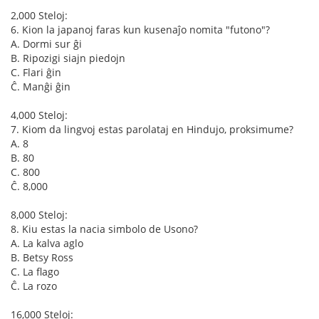
2,000 Steloj:
6. Kion la japanoj faras kun kusenaĵo nomita "futono"?
A. Dormi sur ĝi
B. Ripozigi siajn piedojn
C. Flari ĝin
Ĉ. Manĝi ĝin
4,000 Steloj:
7. Kiom da lingvoj estas parolataj en Hindujo, proksimume?
A. 8
B. 80
C. 800
Ĉ. 8,000
8,000 Steloj:
8. Kiu estas la nacia simbolo de Usono?
A. La kalva aglo
B. Betsy Ross
C. La flago
Ĉ. La rozo
16,000 Steloj: