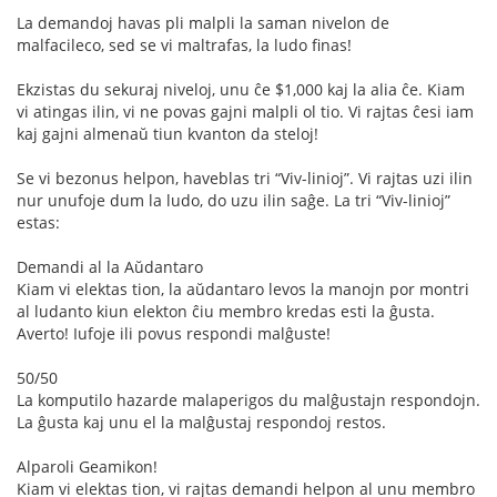
La demandoj havas pli malpli la saman nivelon de
malfacileco, sed se vi maltrafas, la ludo finas!
Ekzistas du sekuraj niveloj, unu ĉe $1,000 kaj la alia ĉe. Kiam
vi atingas ilin, vi ne povas gajni malpli ol tio. Vi rajtas ĉesi iam
kaj gajni almenaŭ tiun kvanton da steloj!
Se vi bezonus helpon, haveblas tri “Viv-linioj”. Vi rajtas uzi ilin
nur unufoje dum la ludo, do uzu ilin saĝe. La tri “Viv-linioj”
estas:
Demandi al la Aŭdantaro
Kiam vi elektas tion, la aŭdantaro levos la manojn por montri
al ludanto kiun elekton ĉiu membro kredas esti la ĝusta.
Averto! Iufoje ili povus respondi malĝuste!
50/50
La komputilo hazarde malaperigos du malĝustajn respondojn.
La ĝusta kaj unu el la malĝustaj respondoj restos.
Alparoli Geamikon!
Kiam vi elektas tion, vi rajtas demandi helpon al unu membro