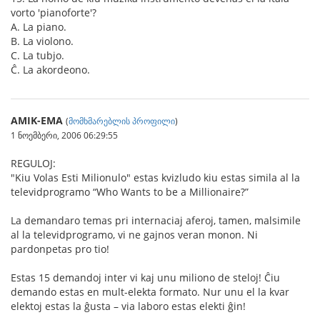
vorto 'pianoforte'?
A. La piano.
B. La violono.
C. La tubjo.
Ĉ. La akordeono.
AMIK-EMA
(
მომხმარებლის პროფილი
)
1 ნოემბერი, 2006 06:29:55
REGULOJ:
"Kiu Volas Esti Milionulo" estas kvizludo kiu estas simila al la
televidprogramo “Who Wants to be a Millionaire?”
La demandaro temas pri internaciaj aferoj, tamen, malsimile
al la televidprogramo, vi ne gajnos veran monon. Ni
pardonpetas pro tio!
Estas 15 demandoj inter vi kaj unu miliono de steloj! Ĉiu
demando estas en mult-elekta formato. Nur unu el la kvar
elektoj estas la ĝusta – via laboro estas elekti ĝin!