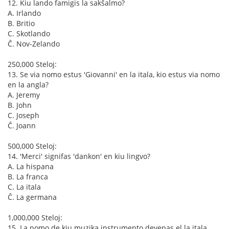
12. Kiu lando famigis la sakŝalmo?
A. Irlando
B. Britio
C. Skotlando
Ĉ. Nov-Zelando
250,000 Steloj:
13. Se via nomo estus 'Giovanni' en la itala, kio estus via nomo
en la angla?
A. Jeremy
B. John
C. Joseph
Ĉ. Joann
500,000 Steloj:
14. 'Merci' signifas 'dankon' en kiu lingvo?
A. La hispana
B. La franca
C. La itala
Ĉ. La germana
1,000,000 Steloj:
15. La nomo de kiu muzika instrumento devenas el la itala