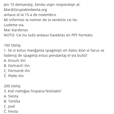
Jen 15 demandoj. Sendu viajn respondojn al:
Mar@GrupoAmikema.org
antaux ol la 15-a de novembro.
Mi informos la nomon de la venkisto cxi tie.
Ludeme via,
Mar Kardenas
NOTO: Cxi tiu ludo ankaux haveblas en PPT-formato.
100 Steloj:
1. Se vi estus manĝanta spagetojn en Italio, kion vi farus se
fadenoj de spagetoj estus pendantaj el via buŝo?
A. Ensuĉi ilin
B. Fortranĉi ilin
C. Formordi ilin
Ĉ. Plekti ilin
200 steloj:
3. Kiel nomiĝas hispana festivalo?
A. Siesta
B. Tortilla
C. José
Ĉ. Fiesta