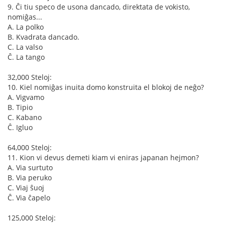
9. Ĉi tiu speco de usona dancado, direktata de vokisto,
nomiĝas...
A. La polko
B. Kvadrata dancado.
C. La valso
Ĉ. La tango
32,000 Steloj:
10. Kiel nomiĝas inuita domo konstruita el blokoj de neĝo?
A. Vigvamo
B. Tipio
C. Kabano
Ĉ. Igluo
64,000 Steloj:
11. Kion vi devus demeti kiam vi eniras japanan hejmon?
A. Via surtuto
B. Via peruko
C. Viaj ŝuoj
Ĉ. Via ĉapelo
125,000 Steloj: