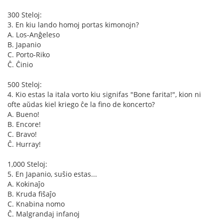
300 Steloj:
3. En kiu lando homoj portas kimonojn?
A. Los-Anĝeleso
B. Japanio
C. Porto-Riko
Ĉ. Ĉinio
500 Steloj:
4. Kio estas la itala vorto kiu signifas "Bone farita!", kion ni
ofte aŭdas kiel kriego ĉe la fino de koncerto?
A. Bueno!
B. Encore!
C. Bravo!
Ĉ. Hurray!
1,000 Steloj:
5. En Japanio, suŝio estas...
A. Kokinaĵo
B. Kruda fiŝaĵo
C. Knabina nomo
Ĉ. Malgrandaj infanoj