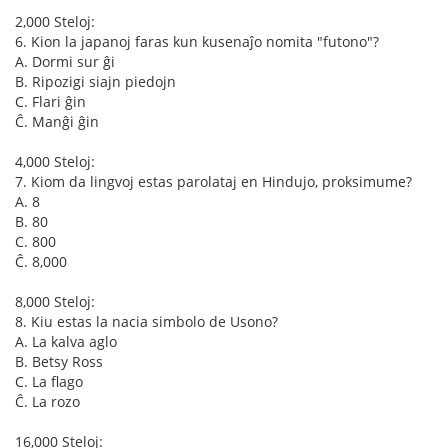
2,000 Steloj:
6. Kion la japanoj faras kun kusenaĵo nomita "futono"?
A. Dormi sur ĝi
B. Ripozigi siajn piedojn
C. Flari ĝin
Ĉ. Manĝi ĝin
4,000 Steloj:
7. Kiom da lingvoj estas parolataj en Hindujo, proksimume?
A. 8
B. 80
C. 800
Ĉ. 8,000
8,000 Steloj:
8. Kiu estas la nacia simbolo de Usono?
A. La kalva aglo
B. Betsy Ross
C. La flago
Ĉ. La rozo
16,000 Steloj: