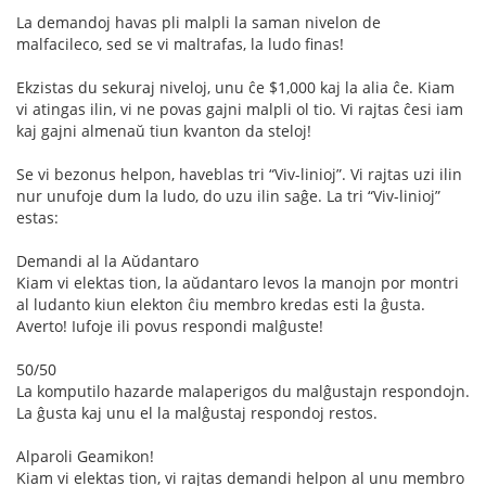
La demandoj havas pli malpli la saman nivelon de
malfacileco, sed se vi maltrafas, la ludo finas!
Ekzistas du sekuraj niveloj, unu ĉe $1,000 kaj la alia ĉe. Kiam
vi atingas ilin, vi ne povas gajni malpli ol tio. Vi rajtas ĉesi iam
kaj gajni almenaŭ tiun kvanton da steloj!
Se vi bezonus helpon, haveblas tri “Viv-linioj”. Vi rajtas uzi ilin
nur unufoje dum la ludo, do uzu ilin saĝe. La tri “Viv-linioj”
estas:
Demandi al la Aŭdantaro
Kiam vi elektas tion, la aŭdantaro levos la manojn por montri
al ludanto kiun elekton ĉiu membro kredas esti la ĝusta.
Averto! Iufoje ili povus respondi malĝuste!
50/50
La komputilo hazarde malaperigos du malĝustajn respondojn.
La ĝusta kaj unu el la malĝustaj respondoj restos.
Alparoli Geamikon!
Kiam vi elektas tion, vi rajtas demandi helpon al unu membro