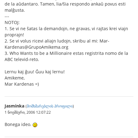
de la aŭdantaro. Tamen, lia/ŝia respondo ankaŭ povus esti
malĝusta.
---
NOTOJ:
1. Se vi ne ŝatas la demandojn, ne gravas, vi rajtas krei viajn
proprajn!
2. Se vi volus ricevi aliajn ludojn, skribu al mi: Mar-
Kardenas@GrupoAmikema.org
3. Who Wants to be a Millionaire estas registrita nomo de la
ABC televid-reto.
Lernu kaj ĝuu! Ĝuu kaj lernu!
Amikeme,
Mar Kardenas =)
Jasminka
(
მომხმარებლის პროფილი
)
1 ნოემბერი, 2006 12:07:22
Bonega ideo.