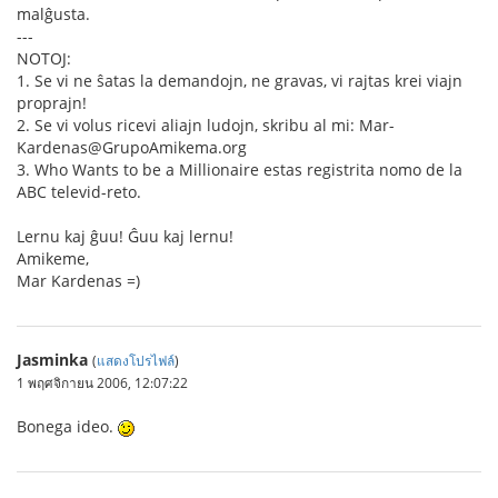
malĝusta.
---
NOTOJ:
1. Se vi ne ŝatas la demandojn, ne gravas, vi rajtas krei viajn
proprajn!
2. Se vi volus ricevi aliajn ludojn, skribu al mi: Mar-
Kardenas@GrupoAmikema.org
3. Who Wants to be a Millionaire estas registrita nomo de la
ABC televid-reto.
Lernu kaj ĝuu! Ĝuu kaj lernu!
Amikeme,
Mar Kardenas =)
Jasminka
(
แสดงโปรไฟล์
)
1 พฤศจิกายน 2006, 12:07:22
Bonega ideo.