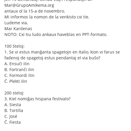
Mar@GrupoAmikema.org
antaux ol la 15-a de novembro.
Mi informos la nomon de la venkisto cxi tie.
Ludeme via,
Mar Kardenas
NOTO: Cxi tiu ludo ankaux haveblas en PPT-formato.
100 Steloj:
1. Se vi estus manĝanta spagetojn en Italio, kion vi farus se
fadenoj de spagetoj estus pendantaj el via buŝo?
A. Ensuĉi ilin
B. Fortranĉi ilin
C. Formordi ilin
Ĉ. Plekti ilin
200 steloj:
3. Kiel nomiĝas hispana festivalo?
A. Siesta
B. Tortilla
C. José
Ĉ. Fiesta