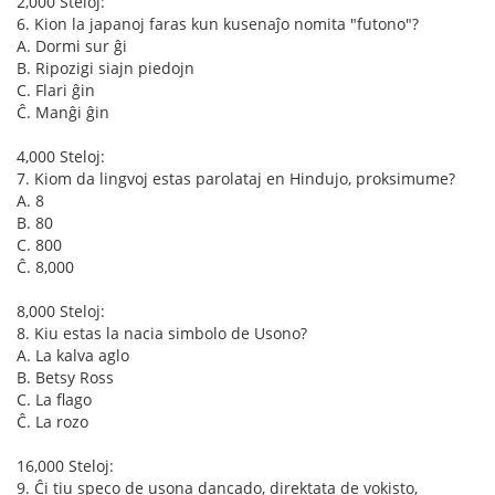
2,000 Steloj:
6. Kion la japanoj faras kun kusenaĵo nomita "futono"?
A. Dormi sur ĝi
B. Ripozigi siajn piedojn
C. Flari ĝin
Ĉ. Manĝi ĝin
4,000 Steloj:
7. Kiom da lingvoj estas parolataj en Hindujo, proksimume?
A. 8
B. 80
C. 800
Ĉ. 8,000
8,000 Steloj:
8. Kiu estas la nacia simbolo de Usono?
A. La kalva aglo
B. Betsy Ross
C. La flago
Ĉ. La rozo
16,000 Steloj:
9. Ĉi tiu speco de usona dancado, direktata de vokisto,