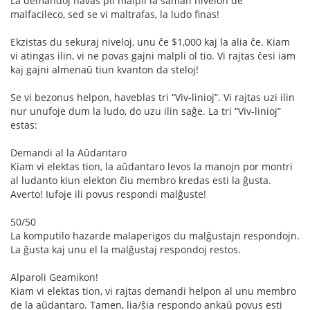
La demandoj havas pli malpli la saman nivelon de
malfacileco, sed se vi maltrafas, la ludo finas!
Ekzistas du sekuraj niveloj, unu ĉe $1,000 kaj la alia ĉe. Kiam
vi atingas ilin, vi ne povas gajni malpli ol tio. Vi rajtas ĉesi iam
kaj gajni almenaŭ tiun kvanton da steloj!
Se vi bezonus helpon, haveblas tri “Viv-linioj”. Vi rajtas uzi ilin
nur unufoje dum la ludo, do uzu ilin saĝe. La tri “Viv-linioj”
estas:
Demandi al la Aŭdantaro
Kiam vi elektas tion, la aŭdantaro levos la manojn por montri
al ludanto kiun elekton ĉiu membro kredas esti la ĝusta.
Averto! Iufoje ili povus respondi malĝuste!
50/50
La komputilo hazarde malaperigos du malĝustajn respondojn.
La ĝusta kaj unu el la malĝustaj respondoj restos.
Alparoli Geamikon!
Kiam vi elektas tion, vi rajtas demandi helpon al unu membro
de la aŭdantaro. Tamen, lia/ŝia respondo ankaŭ povus esti