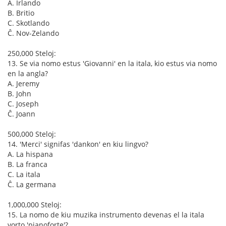
A. Irlando
B. Britio
C. Skotlando
Ĉ. Nov-Zelando
250,000 Steloj:
13. Se via nomo estus 'Giovanni' en la itala, kio estus via nomo
en la angla?
A. Jeremy
B. John
C. Joseph
Ĉ. Joann
500,000 Steloj:
14. 'Merci' signifas 'dankon' en kiu lingvo?
A. La hispana
B. La franca
C. La itala
Ĉ. La germana
1,000,000 Steloj:
15. La nomo de kiu muzika instrumento devenas el la itala
vorto 'pianoforte'?