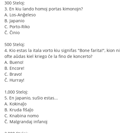
300 Steloj:
3. En kiu lando homoj portas kimonojn?
A. Los-Anĝeleso
B. Japanio
C. Porto-Riko
Ĉ. Ĉinio
500 Steloj:
4. Kio estas la itala vorto kiu signifas "Bone farita!", kion ni
ofte aŭdas kiel kriego ĉe la fino de koncerto?
A. Bueno!
B. Encore!
C. Bravo!
Ĉ. Hurray!
1,000 Steloj:
5. En Japanio, suŝio estas...
A. Kokinaĵo
B. Kruda fiŝaĵo
C. Knabina nomo
Ĉ. Malgrandaj infanoj