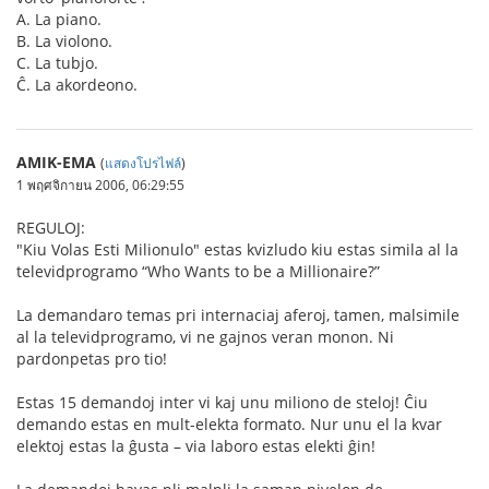
A. La piano.
B. La violono.
C. La tubjo.
Ĉ. La akordeono.
AMIK-EMA
(
แสดงโปรไฟล์
)
1 พฤศจิกายน 2006, 06:29:55
REGULOJ:
"Kiu Volas Esti Milionulo" estas kvizludo kiu estas simila al la
televidprogramo “Who Wants to be a Millionaire?”
La demandaro temas pri internaciaj aferoj, tamen, malsimile
al la televidprogramo, vi ne gajnos veran monon. Ni
pardonpetas pro tio!
Estas 15 demandoj inter vi kaj unu miliono de steloj! Ĉiu
demando estas en mult-elekta formato. Nur unu el la kvar
elektoj estas la ĝusta – via laboro estas elekti ĝin!