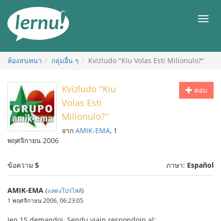
ไป
ยัง
เมนู
สารบัญ
ห้องสนทนา
กลุ่มอื่น ๆ
Kvizludo "Kiu Volas Esti Milionulo?"
Kvizludo "Kiu
ตอบ
Volas Esti
Milionulo?"
จาก
AMIK-EMA
, 1
พฤศจิกายน 2006
ข้อความ
5
ภาษา:
Español
AMIK-EMA
(
แสดงโปรไฟล์
)
1 พฤศจิกายน 2006, 06:23:05
Jen 15 demandoj. Sendu viajn respondojn al: