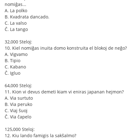
nomiĝas...
A. La polko
B. Kvadrata dancado.
C. La valso
Ĉ. La tango
32,000 Steloj:
10. Kiel nomiĝas inuita domo konstruita el blokoj de neĝo?
A. Vigvamo
B. Tipio
C. Kabano
Ĉ. Igluo
64,000 Steloj:
11. Kion vi devus demeti kiam vi eniras japanan hejmon?
A. Via surtuto
B. Via peruko
C. Viaj ŝuoj
Ĉ. Via ĉapelo
125,000 Steloj:
12. Kiu lando famigis la sakŝalmo?