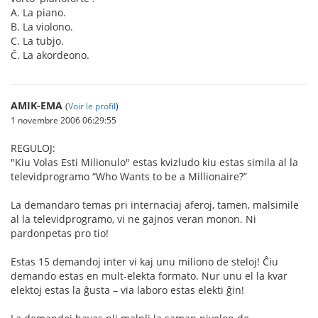
A. La piano.
B. La violono.
C. La tubjo.
Ĉ. La akordeono.
AMIK-EMA
(
Voir le profil
)
1 novembre 2006 06:29:55
REGULOJ:
"Kiu Volas Esti Milionulo" estas kvizludo kiu estas simila al la
televidprogramo “Who Wants to be a Millionaire?”
La demandaro temas pri internaciaj aferoj, tamen, malsimile
al la televidprogramo, vi ne gajnos veran monon. Ni
pardonpetas pro tio!
Estas 15 demandoj inter vi kaj unu miliono de steloj! Ĉiu
demando estas en mult-elekta formato. Nur unu el la kvar
elektoj estas la ĝusta – via laboro estas elekti ĝin!