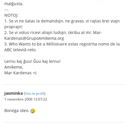
malĝusta.
---
NOTOJ:
1. Se vi ne ŝatas la demandojn, ne gravas, vi rajtas krei viajn
proprajn!
2. Se vi volus ricevi aliajn ludojn, skribu al mi: Mar-
Kardenas@GrupoAmikema.org
3. Who Wants to be a Millionaire estas registrita nomo de la
ABC televid-reto.
Lernu kaj ĝuu! Ĝuu kaj lernu!
Amikeme,
Mar Kardenas =)
Jasminka
(
Voir le profil
)
1 novembre 2006 12:07:22
Bonega ideo.