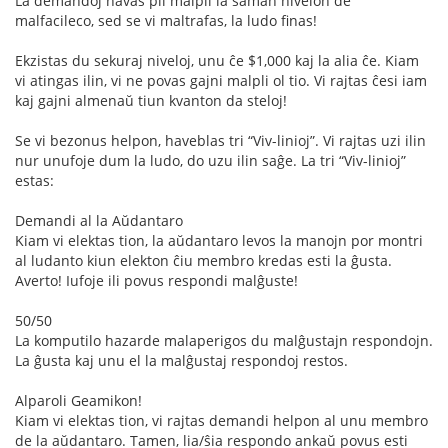
La demandoj havas pli malpli la saman nivelon de
malfacileco, sed se vi maltrafas, la ludo finas!
Ekzistas du sekuraj niveloj, unu ĉe $1,000 kaj la alia ĉe. Kiam
vi atingas ilin, vi ne povas gajni malpli ol tio. Vi rajtas ĉesi iam
kaj gajni almenaŭ tiun kvanton da steloj!
Se vi bezonus helpon, haveblas tri “Viv-linioj”. Vi rajtas uzi ilin
nur unufoje dum la ludo, do uzu ilin saĝe. La tri “Viv-linioj”
estas:
Demandi al la Aŭdantaro
Kiam vi elektas tion, la aŭdantaro levos la manojn por montri
al ludanto kiun elekton ĉiu membro kredas esti la ĝusta.
Averto! Iufoje ili povus respondi malĝuste!
50/50
La komputilo hazarde malaperigos du malĝustajn respondojn.
La ĝusta kaj unu el la malĝustaj respondoj restos.
Alparoli Geamikon!
Kiam vi elektas tion, vi rajtas demandi helpon al unu membro
de la aŭdantaro. Tamen, lia/ŝia respondo ankaŭ povus esti