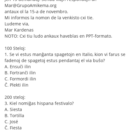
Mar@GrupoAmikema.org
antaux ol la 15-a de novembro.
Mi informos la nomon de la venkisto cxi tie.
Ludeme via,
Mar Kardenas
NOTO: Cxi tiu ludo ankaux haveblas en PPT-formato.
100 Steloj:
1. Se vi estus manĝanta spagetojn en Italio, kion vi farus se
fadenoj de spagetoj estus pendantaj el via buŝo?
A. Ensuĉi ilin
B. Fortranĉi ilin
C. Formordi ilin
Ĉ. Plekti ilin
200 steloj:
3. Kiel nomiĝas hispana festivalo?
A. Siesta
B. Tortilla
C. José
Ĉ. Fiesta