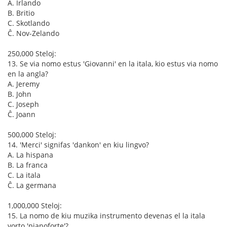
A. Irlando
B. Britio
C. Skotlando
Ĉ. Nov-Zelando
250,000 Steloj:
13. Se via nomo estus 'Giovanni' en la itala, kio estus via nomo
en la angla?
A. Jeremy
B. John
C. Joseph
Ĉ. Joann
500,000 Steloj:
14. 'Merci' signifas 'dankon' en kiu lingvo?
A. La hispana
B. La franca
C. La itala
Ĉ. La germana
1,000,000 Steloj:
15. La nomo de kiu muzika instrumento devenas el la itala
vorto 'pianoforte'?