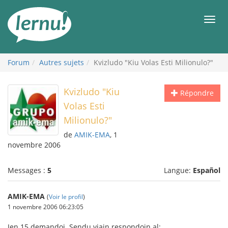
Aller
au
Men
contenu
Forum
Autres sujets
Kvizludo "Kiu Volas Esti Milionulo?"
Kvizludo "Kiu
Répondre
Volas Esti
Milionulo?"
de
AMIK-EMA
, 1
novembre 2006
Messages :
5
Langue:
Español
AMIK-EMA
(
Voir le profil
)
1 novembre 2006 06:23:05
Jen 15 demandoj. Sendu viajn respondojn al: