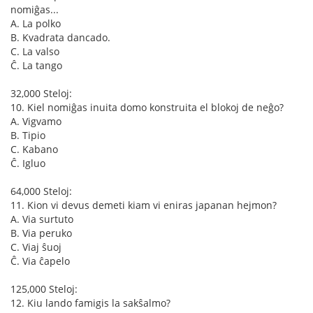
nomiĝas...
A. La polko
B. Kvadrata dancado.
C. La valso
Ĉ. La tango
32,000 Steloj:
10. Kiel nomiĝas inuita domo konstruita el blokoj de neĝo?
A. Vigvamo
B. Tipio
C. Kabano
Ĉ. Igluo
64,000 Steloj:
11. Kion vi devus demeti kiam vi eniras japanan hejmon?
A. Via surtuto
B. Via peruko
C. Viaj ŝuoj
Ĉ. Via ĉapelo
125,000 Steloj:
12. Kiu lando famigis la sakŝalmo?