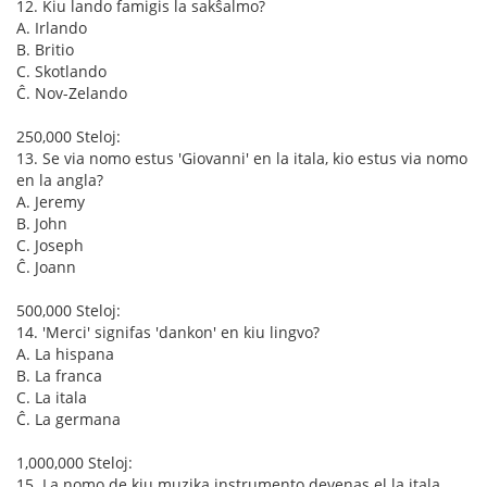
12. Kiu lando famigis la sakŝalmo?
A. Irlando
B. Britio
C. Skotlando
Ĉ. Nov-Zelando
250,000 Steloj:
13. Se via nomo estus 'Giovanni' en la itala, kio estus via nomo
en la angla?
A. Jeremy
B. John
C. Joseph
Ĉ. Joann
500,000 Steloj:
14. 'Merci' signifas 'dankon' en kiu lingvo?
A. La hispana
B. La franca
C. La itala
Ĉ. La germana
1,000,000 Steloj:
15. La nomo de kiu muzika instrumento devenas el la itala