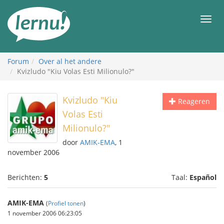
Naar
de
Men
inhoud
Forum
Over al het andere
Kvizludo "Kiu Volas Esti Milionulo?"
Kvizludo "Kiu
Reageren
Volas Esti
Milionulo?"
door
AMIK-EMA
, 1
november 2006
Berichten:
5
Taal:
Español
AMIK-EMA
(
Profiel tonen
)
1 november 2006 06:23:05