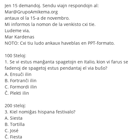
Jen 15 demandoj. Sendu viajn respondojn al:
Mar@GrupoAmikema.org
antaux ol la 15-a de novembro.
Mi informos la nomon de la venkisto cxi tie.
Ludeme via,
Mar Kardenas
NOTO: Cxi tiu ludo ankaux haveblas en PPT-formato.
100 Steloj:
1. Se vi estus manĝanta spagetojn en Italio, kion vi farus se
fadenoj de spagetoj estus pendantaj el via buŝo?
A. Ensuĉi ilin
B. Fortranĉi ilin
C. Formordi ilin
Ĉ. Plekti ilin
200 steloj:
3. Kiel nomiĝas hispana festivalo?
A. Siesta
B. Tortilla
C. José
Ĉ. Fiesta