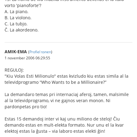
vorto 'pianoforte'?
A. La piano.
B. La violono.
C. La tubjo.
Ĉ. La akordeono.
AMIK-EMA
(
Profiel tonen
)
1 november 2006 06:29:55
REGULOJ:
"Kiu Volas Esti Milionulo" estas kvizludo kiu estas simila al la
televidprogramo “Who Wants to be a Millionaire?”
La demandaro temas pri internaciaj aferoj, tamen, malsimile
al la televidprogramo, vi ne gajnos veran monon. Ni
pardonpetas pro tio!
Estas 15 demandoj inter vi kaj unu miliono de steloj! Ĉiu
demando estas en mult-elekta formato. Nur unu el la kvar
elektoj estas la ĝusta – via laboro estas elekti ĝin!