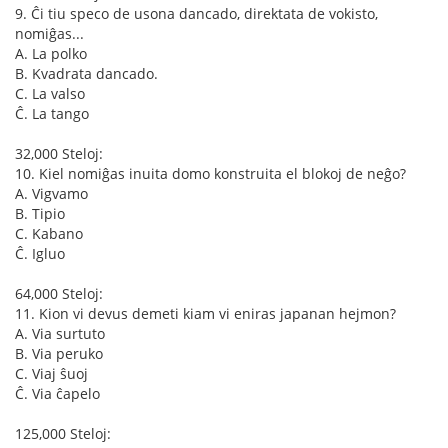
9. Ĉi tiu speco de usona dancado, direktata de vokisto,
nomiĝas...
A. La polko
B. Kvadrata dancado.
C. La valso
Ĉ. La tango
32,000 Steloj:
10. Kiel nomiĝas inuita domo konstruita el blokoj de neĝo?
A. Vigvamo
B. Tipio
C. Kabano
Ĉ. Igluo
64,000 Steloj:
11. Kion vi devus demeti kiam vi eniras japanan hejmon?
A. Via surtuto
B. Via peruko
C. Viaj ŝuoj
Ĉ. Via ĉapelo
125,000 Steloj: