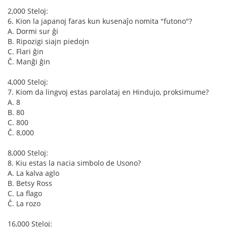
2,000 Steloj:
6. Kion la japanoj faras kun kusenaĵo nomita "futono"?
A. Dormi sur ĝi
B. Ripozigi siajn piedojn
C. Flari ĝin
Ĉ. Manĝi ĝin
4,000 Steloj:
7. Kiom da lingvoj estas parolataj en Hindujo, proksimume?
A. 8
B. 80
C. 800
Ĉ. 8,000
8,000 Steloj:
8. Kiu estas la nacia simbolo de Usono?
A. La kalva aglo
B. Betsy Ross
C. La flago
Ĉ. La rozo
16,000 Steloj: