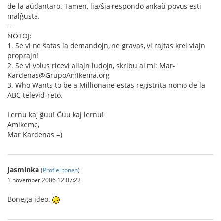
de la aŭdantaro. Tamen, lia/ŝia respondo ankaŭ povus esti
malĝusta.
---
NOTOJ:
1. Se vi ne ŝatas la demandojn, ne gravas, vi rajtas krei viajn
proprajn!
2. Se vi volus ricevi aliajn ludojn, skribu al mi: Mar-
Kardenas@GrupoAmikema.org
3. Who Wants to be a Millionaire estas registrita nomo de la
ABC televid-reto.
Lernu kaj ĝuu! Ĝuu kaj lernu!
Amikeme,
Mar Kardenas =)
Jasminka
(
Profiel tonen
)
1 november 2006 12:07:22
Bonega ideo.