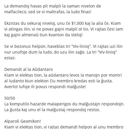
La demandoj havas pli malpli la saman nivelon de
malfacileco, sed se vi maltrafas, la ludo finas!
Ekzistas du sekuraj niveloj, unu ĉe $1,000 kaj la alia ĉe. Kiam
vi atingas ilin, vi ne povas gajni malpli ol tio. Vi rajtas ĉesi iam
kaj gajni almenaŭ tiun kvanton da steloj!
Se vi bezonus helpon, haveblas tri “Viv-linioj”. Vi rajtas uzi ilin
nur unufoje dum la ludo, do uzu ilin saĝe. La tri “Viv-linioj”
estas:
Demandi al la Aŭdantaro
Kiam vi elektas tion, la aŭdantaro levos la manojn por montri
al ludanto kiun elekton ĉiu membro kredas esti la ĝusta.
Averto! Iufoje ili povus respondi malĝuste!
50/50
La komputilo hazarde malaperigos du malĝustajn respondojn.
La ĝusta kaj unu el la malĝustaj respondoj restos.
Alparoli Geamikon!
Kiam vi elektas tion, vi rajtas demandi helpon al unu membro