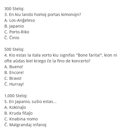
300 Steloj:
3. En kiu lando homoj portas kimonojn?
A. Los-Anĝeleso
B. Japanio
C. Porto-Riko
Ĉ. Ĉinio
500 Steloj:
4. Kio estas la itala vorto kiu signifas "Bone farita!", kion ni
ofte aŭdas kiel kriego ĉe la fino de koncerto?
A. Bueno!
B. Encore!
C. Bravo!
Ĉ. Hurray!
1,000 Steloj:
5. En Japanio, suŝio estas...
A. Kokinaĵo
B. Kruda fiŝaĵo
C. Knabina nomo
Ĉ. Malgrandaj infanoj