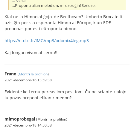
StefKo:
...Proponu alian melodion, mi uzos ĝin! Serioze.
Kial ne la Himno al ĝojo, de Beethoven? Umberto Brocatelli
uzis ĝin por sia esperanta Himno al Eŭropo, kiun EDE
proponas por esti eŭropunia himno.
https://e-d-e.fr/IMG/mp3/odomix4leg.mp3
Kaj longan vivon al Lernu!!
Frano
(
Montri la profilon
)
2021-decembro-16 13:59:38
Evidente ke Lernu pereas iom post iom. Ĉu ne sciante kialojn
iu povas proponi efikan rimedon?
mimoprobegal
(Montri la profilon)
2021-decembro-18 14:50:38