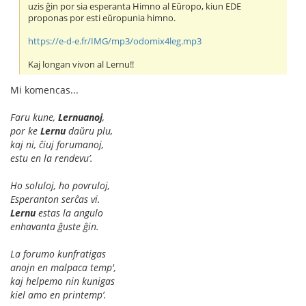
uzis ĝin por sia esperanta Himno al Eŭropo, kiun EDE
proponas por esti eŭropunia himno.
https://e-d-e.fr/IMG/mp3/odomix4leg.mp3
Kaj longan vivon al Lernu!!
Mi komencas...
Faru kune,
Lernuanoj
,
por ke
Lernu
daŭru plu,
kaj ni, ĉiuj forumanoj,
estu en la rendevu’.
Ho soluloj, ho povruloj,
Esperanton serĉas vi.
Lernu
estas la angulo
enhavanta ĝuste ĝin.
La forumo kunfratigas
anojn en malpaca temp',
kaj helpemo nin kunigas
kiel amo en printemp’.