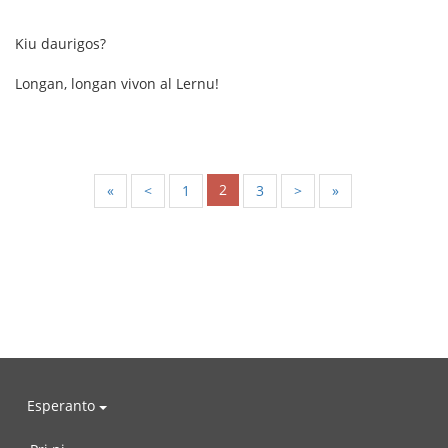
Kiu daurigos?
Longan, longan vivon al Lernu!
2
«
<
1
3
>
»
Esperanto