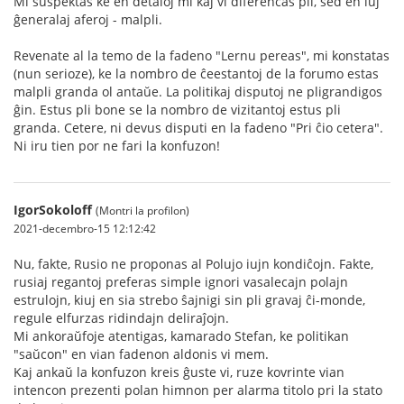
Mi suspektas ke en detaloj mi kaj vi diferencas pli, sed en iuj
ĝeneralaj aferoj - malpli.
Revenate al la temo de la fadeno "Lernu pereas", mi konstatas
(nun serioze), ke la nombro de ĉeestantoj de la forumo estas
malpli granda ol antaŭe. La politikaj disputoj ne pligrandigos
ĝin. Estus pli bone se la nombro de vizitantoj estus pli
granda. Cetere, ni devus disputi en la fadeno "Pri ĉio cetera".
Ni iru tien por ne fari la konfuzon!
IgorSokoloff
(Montri la profilon)
2021-decembro-15 12:12:42
Nu, fakte, Rusio ne proponas al Polujo iujn kondiĉojn. Fakte,
rusiaj regantoj preferas simple ignori vasalecajn polajn
estrulojn, kiuj en sia strebo ŝajnigi sin pli gravaj ĉi-monde,
regule elfurzas ridindajn deliraĵojn.
Mi ankoraŭfoje atentigas, kamarado Stefan, ke politikan
"saŭcon" en vian fadenon aldonis vi mem.
Kaj ankaŭ la konfuzon kreis ĝuste vi, ruze kovrinte vian
intencon prezenti polan himnon per alarma titolo pri la stato