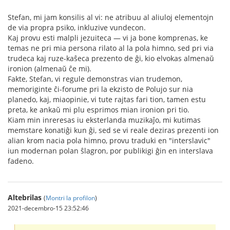
Stefan, mi jam konsilis al vi: ne atribuu al aliuloj elementojn
de via propra psiko, inkluzive vundecon.
Kaj provu esti malpli jezuiteca — vi ja bone komprenas, ke
temas ne pri mia persona rilato al la pola himno, sed pri via
trudeca kaj ruze-kaŝeca prezento de ĝi, kio elvokas almenaŭ
ironion (almenaŭ ĉe mi).
Fakte, Stefan, vi regule demonstras vian trudemon,
memoriginte ĉi-forume pri la ekzisto de Polujo sur nia
planedo, kaj, miaopinie, vi tute rajtas fari tion, tamen estu
preta, ke ankaŭ mi plu esprimos mian ironion pri tio.
Kiam min inreresas iu eksterlanda muzikaĵo, mi kutimas
memstare konatiĝi kun ĝi, sed se vi reale deziras prezenti ion
alian krom nacia pola himno, provu traduki en "interslavic"
iun modernan polan ŝlagron, por publikigi ĝin en interslava
fadeno.
Altebrilas
(
Montri la profilon
)
2021-decembro-15 23:52:46