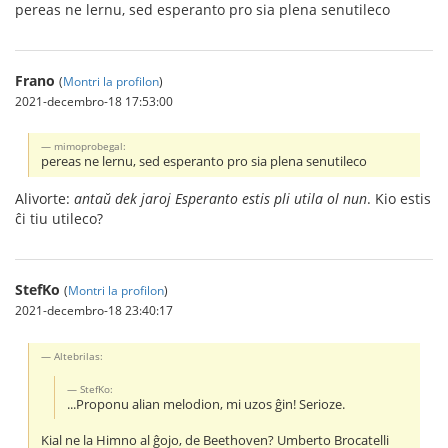
pereas ne lernu, sed esperanto pro sia plena senutileco
Frano
(
Montri la profilon
)
2021-decembro-18 17:53:00
mimoprobegal:
pereas ne lernu, sed esperanto pro sia plena senutileco
Alivorte:
antaŭ dek jaroj Esperanto estis pli utila ol nun
. Kio estis
ĉi tiu utileco?
StefKo
(
Montri la profilon
)
2021-decembro-18 23:40:17
Altebrilas:
StefKo:
...Proponu alian melodion, mi uzos ĝin! Serioze.
Kial ne la Himno al ĝojo, de Beethoven? Umberto Brocatelli