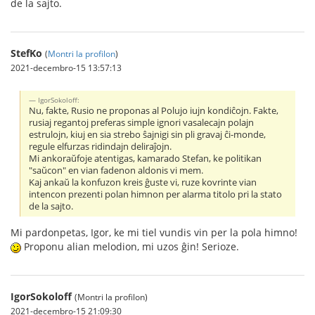
de la sajto.
StefKo
(
Montri la profilon
)
2021-decembro-15 13:57:13
IgorSokoloff:
Nu, fakte, Rusio ne proponas al Polujo iujn kondiĉojn. Fakte,
rusiaj regantoj preferas simple ignori vasalecajn polajn
estrulojn, kiuj en sia strebo ŝajnigi sin pli gravaj ĉi-monde,
regule elfurzas ridindajn deliraĵojn.
Mi ankoraŭfoje atentigas, kamarado Stefan, ke politikan
"saŭcon" en vian fadenon aldonis vi mem.
Kaj ankaŭ la konfuzon kreis ĝuste vi, ruze kovrinte vian
intencon prezenti polan himnon per alarma titolo pri la stato
de la sajto.
Mi pardonpetas, Igor, ke mi tiel vundis vin per la pola himno!
Proponu alian melodion, mi uzos ĝin! Serioze.
IgorSokoloff
(Montri la profilon)
2021-decembro-15 21:09:30