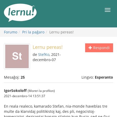
Al
la
Men
enhavo
Forumo
Pri la paĝaro
Lernu pereas!
Lernu pereas!
Respondi
de
StefKo
, 2021-
decembro-07
Mesaĝoj:
25
Lingvo:
Esperanto
IgorSokoloff
(Montri la profilon)
2021-decembro-14 13:51:37
En reala realeco, kamarado Stefan, nia-monde haveblas tre
multe da klarvidaj politikistoj kaj, des pli, negocistoj-
komercistoj, dezirantaj bonajn rilatojn kun Rusio, sed ne ĉiuj