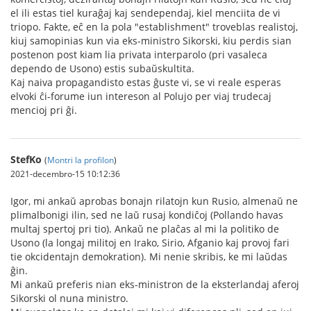
el ili estas tiel kuraĝaj kaj sendependaj, kiel menciita de vi
triopo. Fakte, eĉ en la pola "establishment" troveblas realistoj,
kiuj samopinias kun via eks-ministro Sikorski, kiu perdis sian
postenon post kiam lia privata interparolo (pri vasaleca
dependo de Usono) estis subaŭskultita.
Kaj naiva propagandisto estas ĝuste vi, se vi reale esperas
elvoki ĉi-forume iun intereson al Polujo per viaj trudecaj
mencioj pri ĝi.
StefKo
(
Montri la profilon
)
2021-decembro-15 10:12:36
Igor, mi ankaŭ aprobas bonajn rilatojn kun Rusio, almenaŭ ne
plimalbonigi ilin, sed ne laŭ rusaj kondiĉoj (Pollando havas
multaj spertoj pri tio). Ankaŭ ne plaĉas al mi la politiko de
Usono (la longaj militoj en Irako, Sirio, Afganio kaj provoj fari
tie okcidentajn demokration). Mi nenie skribis, ke mi laŭdas
ĝin.
Mi ankaŭ preferis nian eks-ministron de la eksterlandaj aferoj
Sikorski ol nuna ministro.