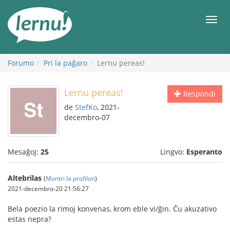
Al
la
Men
enhavo
Forumo
Pri la paĝaro
Lernu pereas!
Lernu pereas!
Respondi
de
StefKo
, 2021-
decembro-07
Mesaĝoj:
25
Lingvo:
Esperanto
Altebrilas
(
Montri la profilon
)
2021-decembro-20 21:56:27
Bela poezio la rimoj konvenas, krom eble vi/ĝin. Ĉu akuzativo
estas nepra?