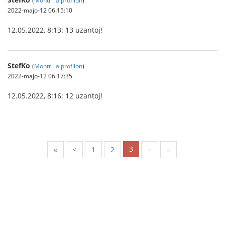
2022-majo-12 06:15:10
12.05.2022, 8:13: 13 uzantoj!
StefKo
(
Montri la profilon
)
2022-majo-12 06:17:35
12.05.2022, 8:16: 12 uzantoj!
3
«
<
1
2
>
»