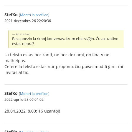
StefKo
(
Montri la profilon
)
2021-decembro-26 22:20:36
Altebrilas:
Bela poezio la rimoj konvenas, krom eble vi/ĝin. Ĉu akuzativo
estas nepra?
La teksto estas por kanti, ne por deklami, do fina
n
ne
malhelpas.
Cetere la teksto estas nur propono, ĉiu povas modifi ĝin - mi
invitas al tio.
StefKo
(
Montri la profilon
)
2022-aprilo-28 06:04:02
28.04.2022, 8.00: 16 uzantoj!
StefKo
(
Montri la profilon
)