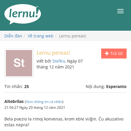
Đi
đến
Men
phần
nội
dung
Diễn đàn
Về trang web
Lernu pereas!
Lernu pereas!
Trả lời
viết bởi
StefKo
, Ngày 07
tháng 12 năm 2021
Tin nhắn:
25
Nội dung:
Esperanto
Altebrilas
(
Xem thông tin cá nhân
)
21:56:27 Ngày 20 tháng 12 năm 2021
Bela poezio la rimoj konvenas, krom eble vi/ĝin. Ĉu akuzativo
estas nepra?