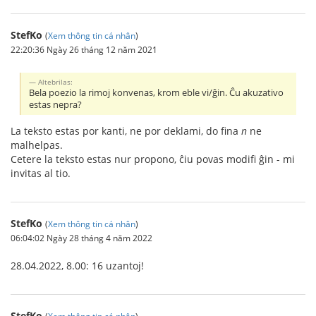
StefKo
(
Xem thông tin cá nhân
)
22:20:36 Ngày 26 tháng 12 năm 2021
Altebrilas:
Bela poezio la rimoj konvenas, krom eble vi/ĝin. Ĉu akuzativo
estas nepra?
La teksto estas por kanti, ne por deklami, do fina
n
ne
malhelpas.
Cetere la teksto estas nur propono, ĉiu povas modifi ĝin - mi
invitas al tio.
StefKo
(
Xem thông tin cá nhân
)
06:04:02 Ngày 28 tháng 4 năm 2022
28.04.2022, 8.00: 16 uzantoj!
StefKo
(
Xem thông tin cá nhân
)