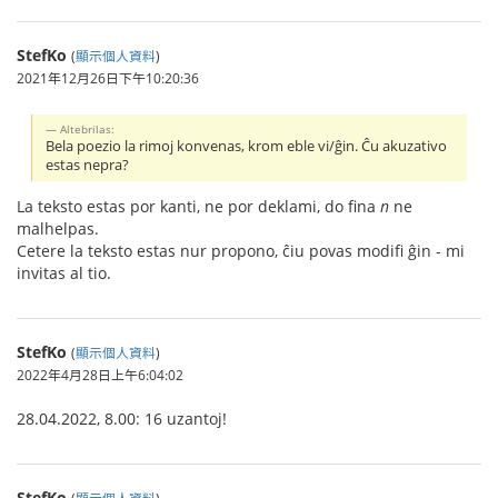
StefKo
(
顯示個人資料
)
2021年12月26日下午10:20:36
Altebrilas:
Bela poezio la rimoj konvenas, krom eble vi/ĝin. Ĉu akuzativo
estas nepra?
La teksto estas por kanti, ne por deklami, do fina
n
ne
malhelpas.
Cetere la teksto estas nur propono, ĉiu povas modifi ĝin - mi
invitas al tio.
StefKo
(
顯示個人資料
)
2022年4月28日上午6:04:02
28.04.2022, 8.00: 16 uzantoj!
StefKo
(
顯示個人資料
)