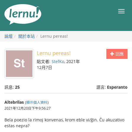
前
往
目
目
錄
錄
論壇
關於本站
Lernu pereas!
Lernu pereas!
回應
貼文者:
StefKo
, 2021年
12月7日
訊息:
25
語言:
Esperanto
Altebrilas
(
顯示個人資料
)
2021年12月20日下午9:56:27
Bela poezio la rimoj konvenas, krom eble vi/ĝin. Ĉu akuzativo
estas nepra?