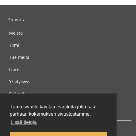
Suomi
Meistä
Tiimi
Tue meitä
Libro
Yksityisyys
Säännöt
Ota yhteyttä meihin
Tämä sivusto käyttää evästeitä jotta saat
parhaan kokemuksen sivustostamme.
Lisää tietoja