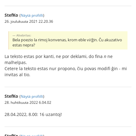
StefKo
(
Näytä profiilli
)
26. joulukuuta 2021 22.20.36
Altebrilas:
Bela poezio la rimoj konvenas, krom eble vi/ĝin. Ĉu akuzativo
estas nepra?
La teksto estas por kanti, ne por deklami, do fina
n
ne
malhelpas.
Cetere la teksto estas nur propono, ĉiu povas modifi ĝin - mi
invitas al tio.
StefKo
(
Näytä profiilli
)
28. huhtikuuta 2022 6.04.02
28.04.2022, 8.00: 16 uzantoj!
StefKo
(
Näytä profiilli
)