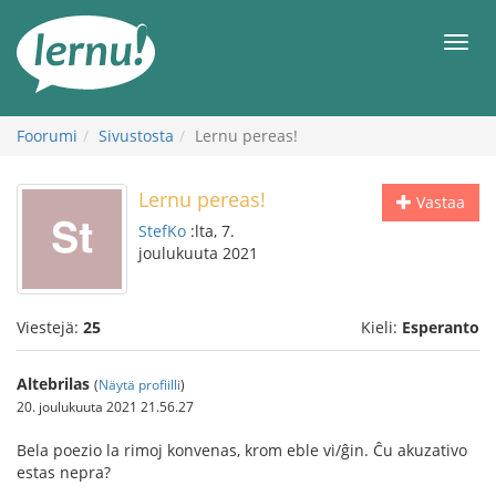
Tästä
sisältöön
Men
Foorumi
Sivustosta
Lernu pereas!
Lernu pereas!
Vastaa
StefKo
:lta, 7.
joulukuuta 2021
Viestejä:
25
Kieli:
Esperanto
Altebrilas
(
Näytä profiilli
)
20. joulukuuta 2021 21.56.27
Bela poezio la rimoj konvenas, krom eble vi/ĝin. Ĉu akuzativo
estas nepra?