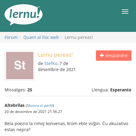
Al
contingut
Men
Fòrum
Quant al lloc web
Lernu pereas!
Lernu pereas!
Respondre
de
StefKo
, 7 de
desembre de 2021
Missatges:
25
Llengua:
Esperanto
Altebrilas
(
Mostra el perfil
)
20 de desembre de 2021 21.56.27
Bela poezio la rimoj konvenas, krom eble vi/ĝin. Ĉu akuzativo
estas nepra?