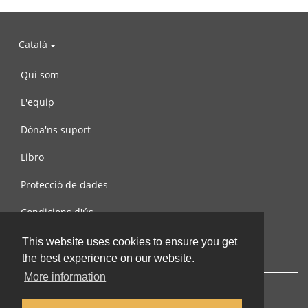
Català
Qui som
L'equip
Dóna'ns suport
Libro
Protecció de dades
Condicions d'ús
Contacta amb nosaltres
This website uses cookies to ensure you get
the best experience on our website.
More information