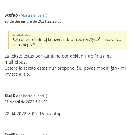
StefKo
(
Mostra el perfil
)
26 de desembre de 2021 22.20.36
Altebrilas:
Bela poezio la rimoj konvenas, krom eble vi/ĝin. Ĉu akuzativo
estas nepra?
La teksto estas por kanti, ne por deklami, do fina
n
ne
malhelpas.
Cetere la teksto estas nur propono, ĉiu povas modifi ĝin - mi
invitas al tio.
StefKo
(
Mostra el perfil
)
28 d’abril de 2022 6.04.02
28.04.2022, 8.00: 16 uzantoj!
StefKo
(
Mostra el perfil
)