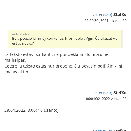
StefKo
(
הצגת פרופיל
)
26 בדצמבר 2021, 22:20:36
Altebrilas:
Bela poezio la rimoj konvenas, krom eble vi/ĝin. Ĉu akuzativo
estas nepra?
La teksto estas por kanti, ne por deklami, do fina
n
ne
malhelpas.
Cetere la teksto estas nur propono, ĉiu povas modifi ĝin - mi
invitas al tio.
StefKo
(
הצגת פרופיל
)
28 באפריל 2022, 06:04:02
28.04.2022, 8.00: 16 uzantoj!
StefKo
(
הצגת פרופיל
)