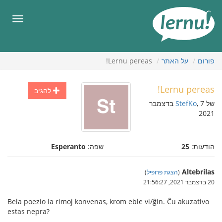
תוכן
עניינים
תפריט
פורום
על האתר
Lernu pereas!
Lernu pereas!
להגיב
של
StefKo
, 7 בדצמבר
2021
הודעות:
25
שפה:
Esperanto
Altebrilas
(
הצגת פרופיל
)
20 בדצמבר 2021, 21:56:27
Bela poezio la rimoj konvenas, krom eble vi/ĝin. Ĉu akuzativo
estas nepra?