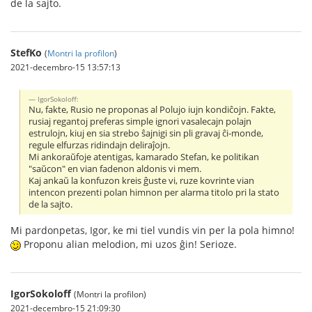
de la sajto.
StefKo
(
Montri la profilon
)
2021-decembro-15 13:57:13
IgorSokoloff:
Nu, fakte, Rusio ne proponas al Polujo iujn kondiĉojn. Fakte,
rusiaj regantoj preferas simple ignori vasalecajn polajn
estrulojn, kiuj en sia strebo ŝajnigi sin pli gravaj ĉi-monde,
regule elfurzas ridindajn deliraĵojn.
Mi ankoraŭfoje atentigas, kamarado Stefan, ke politikan
"saŭcon" en vian fadenon aldonis vi mem.
Kaj ankaŭ la konfuzon kreis ĝuste vi, ruze kovrinte vian
intencon prezenti polan himnon per alarma titolo pri la stato
de la sajto.
Mi pardonpetas, Igor, ke mi tiel vundis vin per la pola himno!
Proponu alian melodion, mi uzos ĝin! Serioze.
IgorSokoloff
(Montri la profilon)
2021-decembro-15 21:09:30