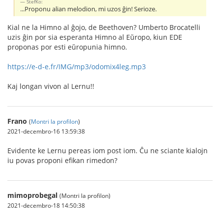
StefKo:
...Proponu alian melodion, mi uzos ĝin! Serioze.
Kial ne la Himno al ĝojo, de Beethoven? Umberto Brocatelli
uzis ĝin por sia esperanta Himno al Eŭropo, kiun EDE
proponas por esti eŭropunia himno.
https://e-d-e.fr/IMG/mp3/odomix4leg.mp3
Kaj longan vivon al Lernu!!
Frano
(
Montri la profilon
)
2021-decembro-16 13:59:38
Evidente ke Lernu pereas iom post iom. Ĉu ne sciante kialojn
iu povas proponi efikan rimedon?
mimoprobegal
(Montri la profilon)
2021-decembro-18 14:50:38