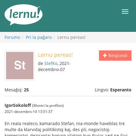
Al
la
Men
enhavo
Forumo
Pri la paĝaro
Lernu pereas!
Lernu pereas!
Respondi
de
StefKo
, 2021-
decembro-07
Mesaĝoj:
25
Lingvo:
Esperanto
IgorSokoloff
(Montri la profilon)
2021-decembro-14 13:51:37
En reala realeco, kamarado Stefan, nia-monde haveblas tre
multe da klarvidaj politikistoj kaj, des pli, negocistoj-
komercistoj, dezirantaj bonajn rilatojn kun Rusio, sed ne ĉiuj