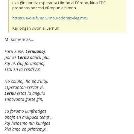
uzis ĝin por sia esperanta Himno al Eŭropo, kiun EDE
proponas por esti eŭropunia himno.
https://e-d-e.fr/IMG/mp3/odomix4leg.mp3
Kaj longan vivon al Lernu!!
Mi komencas...
Faru kune,
Lernuanoj
,
por ke
Lernu
daŭru plu,
kaj ni, ĉiuj forumanoj,
estu en la rendevu’.
Ho soluloj, ho povruloj,
Esperanton serĉas vi.
Lernu
estas la angulo
enhavanta ĝuste ĝin.
La forumo kunfratigas
anojn en malpaca temp',
kaj helpemo nin kunigas
kiel amo en printemp’.