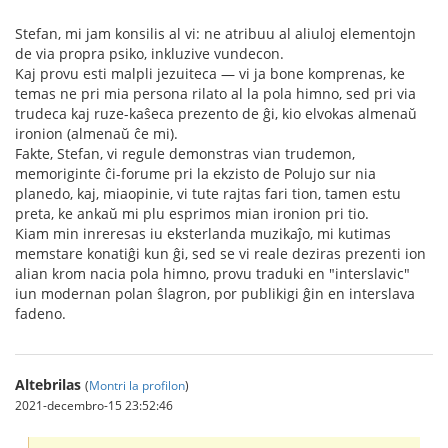
Stefan, mi jam konsilis al vi: ne atribuu al aliuloj elementojn
de via propra psiko, inkluzive vundecon.
Kaj provu esti malpli jezuiteca — vi ja bone komprenas, ke
temas ne pri mia persona rilato al la pola himno, sed pri via
trudeca kaj ruze-kaŝeca prezento de ĝi, kio elvokas almenaŭ
ironion (almenaŭ ĉe mi).
Fakte, Stefan, vi regule demonstras vian trudemon,
memoriginte ĉi-forume pri la ekzisto de Polujo sur nia
planedo, kaj, miaopinie, vi tute rajtas fari tion, tamen estu
preta, ke ankaŭ mi plu esprimos mian ironion pri tio.
Kiam min inreresas iu eksterlanda muzikaĵo, mi kutimas
memstare konatiĝi kun ĝi, sed se vi reale deziras prezenti ion
alian krom nacia pola himno, provu traduki en "interslavic"
iun modernan polan ŝlagron, por publikigi ĝin en interslava
fadeno.
Altebrilas
(
Montri la profilon
)
2021-decembro-15 23:52:46