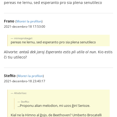
pereas ne lernu, sed esperanto pro sia plena senutileco
Frano
(
Montri la profilon
)
2021-decembro-18 17:53:00
mimoprobegal:
pereas ne lernu, sed esperanto pro sia plena senutileco
Alivorte:
antaŭ dek jaroj Esperanto estis pli utila ol nun
. Kio estis
ĉi tiu utileco?
StefKo
(
Montri la profilon
)
2021-decembro-18 23:40:17
Altebrilas:
StefKo:
...Proponu alian melodion, mi uzos ĝin! Serioze.
Kial ne la Himno al ĝojo, de Beethoven? Umberto Brocatelli