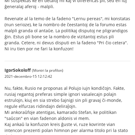
Mi suspektas ke en detaloj mi kaj vi diferencas pli, sed en iuj
ĝeneralaj aferoj - malpli.
Revenate al la temo de la fadeno "Lernu pereas", mi konstatas
(nun serioze), ke la nombro de ĉeestantoj de la forumo estas
malpli granda ol antaŭe. La politikaj disputoj ne pligrandigos
ĝin. Estus pli bone se la nombro de vizitantoj estus pli
granda. Cetere, ni devus disputi en la fadeno "Pri ĉio cetera".
Ni iru tien por ne fari la konfuzon!
IgorSokoloff
(Montri la profilon)
2021-decembro-15 12:12:42
Nu, fakte, Rusio ne proponas al Polujo iujn kondiĉojn. Fakte,
rusiaj regantoj preferas simple ignori vasalecajn polajn
estrulojn, kiuj en sia strebo ŝajnigi sin pli gravaj ĉi-monde,
regule elfurzas ridindajn deliraĵojn.
Mi ankoraŭfoje atentigas, kamarado Stefan, ke politikan
"saŭcon" en vian fadenon aldonis vi mem.
Kaj ankaŭ la konfuzon kreis ĝuste vi, ruze kovrinte vian
intencon prezenti polan himnon per alarma titolo pri la stato