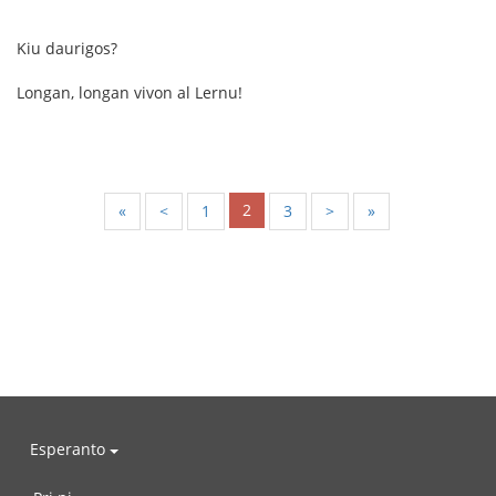
Kiu daurigos?
Longan, longan vivon al Lernu!
2
«
<
1
3
>
»
Esperanto