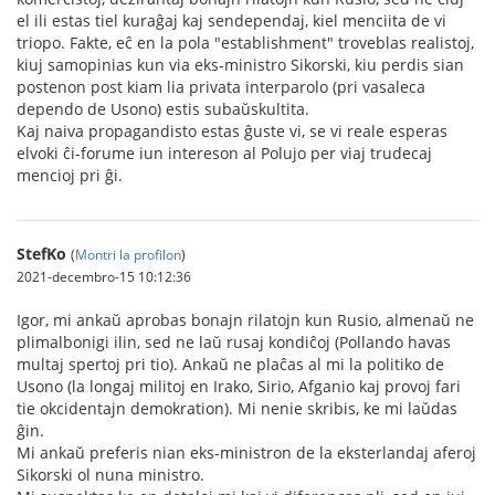
el ili estas tiel kuraĝaj kaj sendependaj, kiel menciita de vi
triopo. Fakte, eĉ en la pola "establishment" troveblas realistoj,
kiuj samopinias kun via eks-ministro Sikorski, kiu perdis sian
postenon post kiam lia privata interparolo (pri vasaleca
dependo de Usono) estis subaŭskultita.
Kaj naiva propagandisto estas ĝuste vi, se vi reale esperas
elvoki ĉi-forume iun intereson al Polujo per viaj trudecaj
mencioj pri ĝi.
StefKo
(
Montri la profilon
)
2021-decembro-15 10:12:36
Igor, mi ankaŭ aprobas bonajn rilatojn kun Rusio, almenaŭ ne
plimalbonigi ilin, sed ne laŭ rusaj kondiĉoj (Pollando havas
multaj spertoj pri tio). Ankaŭ ne plaĉas al mi la politiko de
Usono (la longaj militoj en Irako, Sirio, Afganio kaj provoj fari
tie okcidentajn demokration). Mi nenie skribis, ke mi laŭdas
ĝin.
Mi ankaŭ preferis nian eks-ministron de la eksterlandaj aferoj
Sikorski ol nuna ministro.