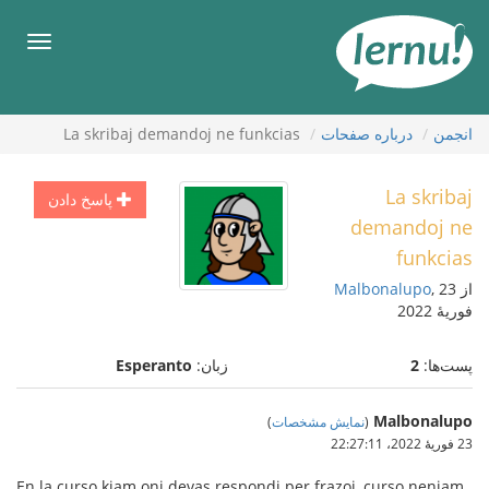
رود
ه
فهرس
حتوا
انجمن
درباره صفحات
La skribaj demandoj ne funkcias
La skribaj
پاسخ دادن
demandoj ne
funkcias
از
, 23
Malbonalupo
فوریهٔ 2022
پست‌ها:
2
زبان:
Esperanto
Malbonalupo
(
نمایش مشخصات
)
23 فوریهٔ 2022،‏ 22:27:11
En la curso kiam oni devas respondi per frazoj, curso neniam