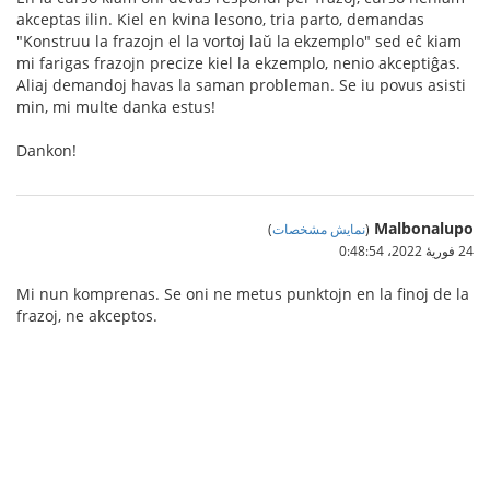
akceptas ilin. Kiel en kvina lesono, tria parto, demandas
"Konstruu la frazojn el la vortoj laŭ la ekzemplo" sed eĉ kiam
mi farigas frazojn precize kiel la ekzemplo, nenio akceptiĝas.
Aliaj demandoj havas la saman probleman. Se iu povus asisti
min, mi multe danka estus!
Dankon!
Malbonalupo
(
نمایش مشخصات
)
24 فوریهٔ 2022،‏ 0:48:54
Mi nun komprenas. Se oni ne metus punktojn en la finoj de la
frazoj, ne akceptos.