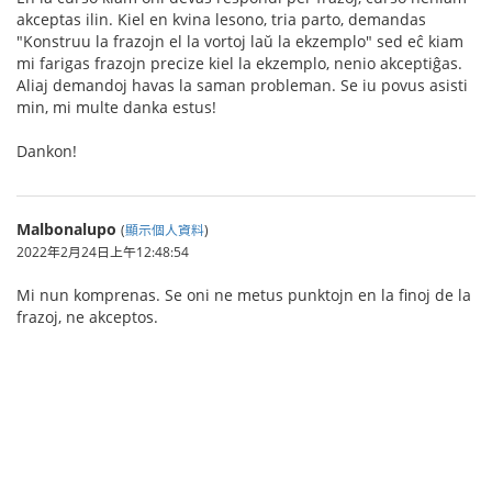
akceptas ilin. Kiel en kvina lesono, tria parto, demandas
"Konstruu la frazojn el la vortoj laŭ la ekzemplo" sed eĉ kiam
mi farigas frazojn precize kiel la ekzemplo, nenio akceptiĝas.
Aliaj demandoj havas la saman probleman. Se iu povus asisti
min, mi multe danka estus!
Dankon!
Malbonalupo
(
顯示個人資料
)
2022年2月24日上午12:48:54
Mi nun komprenas. Se oni ne metus punktojn en la finoj de la
frazoj, ne akceptos.