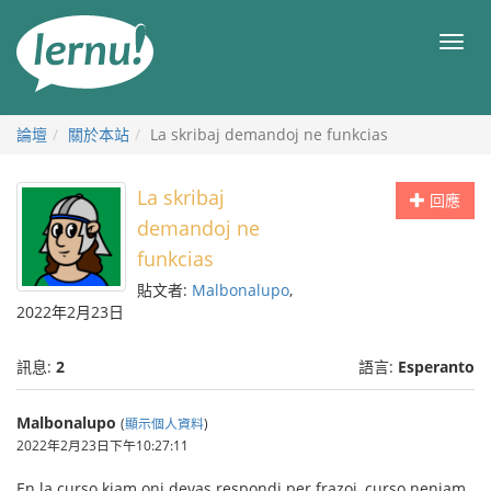
前
往
目
目
錄
錄
論壇
關於本站
La skribaj demandoj ne funkcias
La skribaj
回應
demandoj ne
funkcias
貼文者:
Malbonalupo
,
2022年2月23日
訊息:
2
語言:
Esperanto
Malbonalupo
(
顯示個人資料
)
2022年2月23日下午10:27:11
En la curso kiam oni devas respondi per frazoj, curso neniam