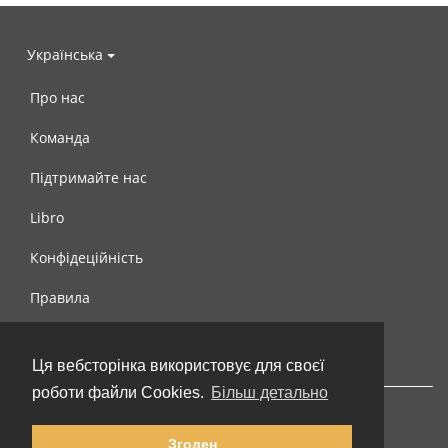
Українська
Про нас
Команда
Підтримайте нас
Libro
Конфідеційність
Правила
Контакти
Ця вебсторінка використовує для своєї
роботи файли Cookies.
Більш детально
Згоден