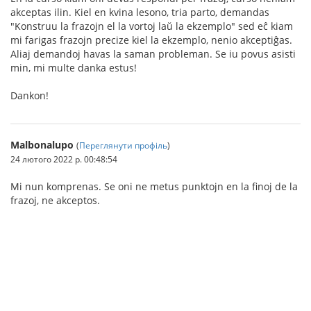
akceptas ilin. Kiel en kvina lesono, tria parto, demandas
"Konstruu la frazojn el la vortoj laŭ la ekzemplo" sed eĉ kiam
mi farigas frazojn precize kiel la ekzemplo, nenio akceptiĝas.
Aliaj demandoj havas la saman probleman. Se iu povus asisti
min, mi multe danka estus!
Dankon!
Malbonalupo
(
Переглянути профіль
)
24 лютого 2022 р. 00:48:54
Mi nun komprenas. Se oni ne metus punktojn en la finoj de la
frazoj, ne akceptos.