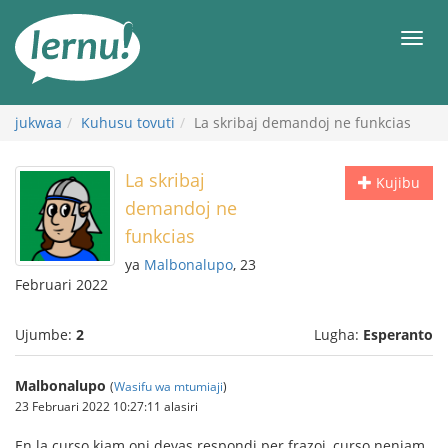
Kwa
maudhui
orod
jukwaa
Kuhusu tovuti
La skribaj demandoj ne funkcias
La skribaj
Kujibu
demandoj ne
funkcias
ya
Malbonalupo
, 23
Februari 2022
Ujumbe:
2
Lugha:
Esperanto
Malbonalupo
(
Wasifu wa mtumiaji
)
23 Februari 2022 10:27:11 alasiri
En la curso kiam oni devas respondi per frazoj, curso neniam