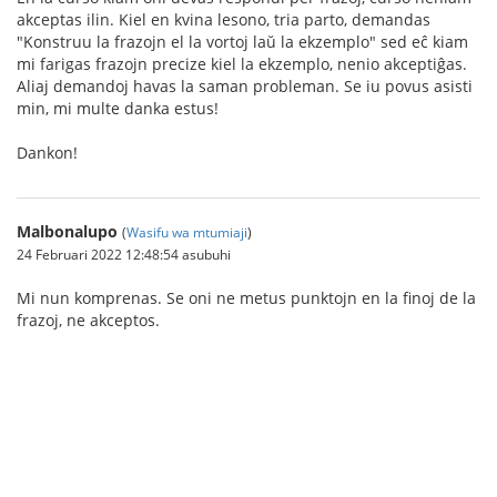
akceptas ilin. Kiel en kvina lesono, tria parto, demandas
"Konstruu la frazojn el la vortoj laŭ la ekzemplo" sed eĉ kiam
mi farigas frazojn precize kiel la ekzemplo, nenio akceptiĝas.
Aliaj demandoj havas la saman probleman. Se iu povus asisti
min, mi multe danka estus!
Dankon!
Malbonalupo
(
Wasifu wa mtumiaji
)
24 Februari 2022 12:48:54 asubuhi
Mi nun komprenas. Se oni ne metus punktojn en la finoj de la
frazoj, ne akceptos.