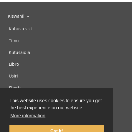
Kiswahili
Kuhusu sisi
Timu
Kutusaidia
Libro
Usiri
Sheria
Wasiliana na si
This website uses cookies to ensure you get
the best experience on our website.
More information
Got it!