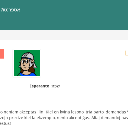
אספרנטו?
שפה:
Esperanto
o neniam akceptas ilin. Kiel en kvina lesono, tria parto, demandas 
razojn precize kiel la ekzemplo, nenio akceptiĝas. Aliaj demandoj h
estus!