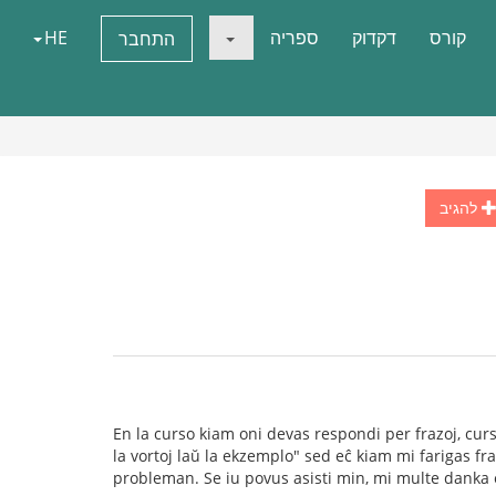
קורס
דקדוק
ספריה
HE
התחבר
להגיב
En la curso kiam oni devas respondi per frazoj, curs
la vortoj laŭ la ekzemplo" sed eĉ kiam mi farigas f
probleman. Se iu povus asisti min, mi multe danka 