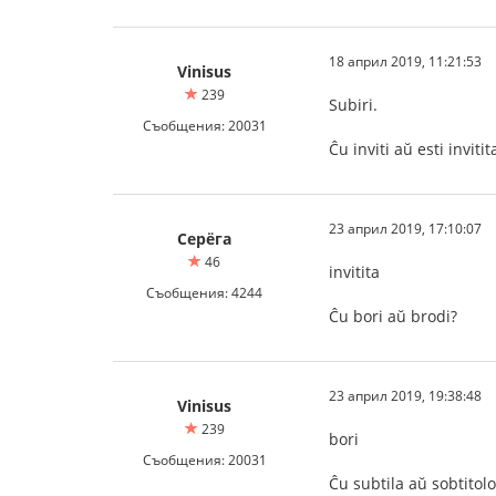
18 април 2019, 11:21:53
Vinisus
239
Subiri.
Съобщения: 20031
Ĉu inviti aŭ esti invitit
23 април 2019, 17:10:07
Серёга
46
invitita
Съобщения: 4244
Ĉu bori aŭ brodi?
23 април 2019, 19:38:48
Vinisus
239
bori
Съобщения: 20031
Ĉu subtila aŭ sobtitolo