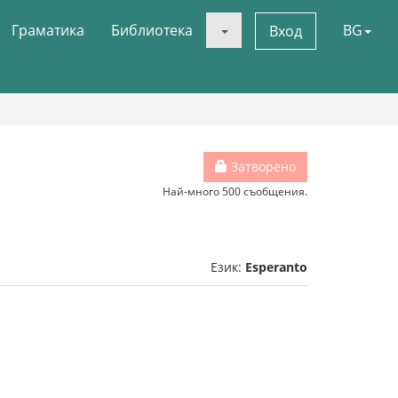
Граматика
Библиотека
BG
Вход
Затворено
Най-много 500 съобщения.
Език:
Esperanto