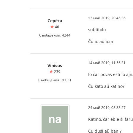
13 май 2019, 20:45:36
Серёга
46
subtitolo
Съобщения: 4244
Ĉu io aŭ iom
14 май 2019, 11:56:31
Vinisus
239
Io ĉar povas esti io ajn
Съобщения: 20031
Ĉu kato aŭ katino?
24 май 2019, 08:38:27
Katino, ĉar eble ŝi faru
Ĉu duŝi aŭ bani?