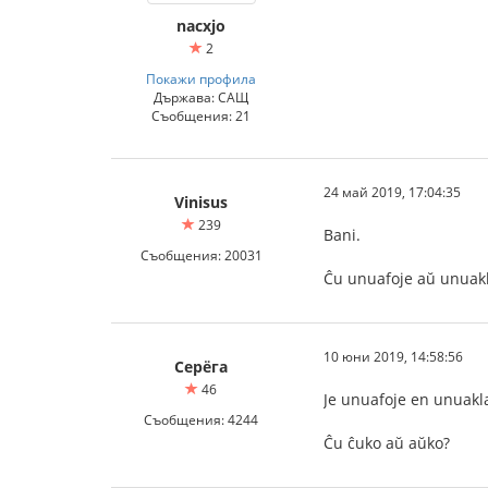
nacxjo
2
Покажи профила
Държава: САЩ
Съобщения: 21
24 май 2019, 17:04:35
Vinisus
239
Bani.
Съобщения: 20031
Ĉu unuafoje aŭ unuak
10 юни 2019, 14:58:56
Серёга
46
Je unuafoje en unuakl
Съобщения: 4244
Ĉu ĉuko aŭ aŭko?