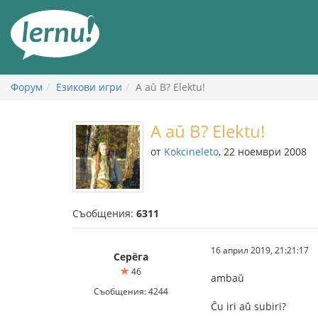
Към
съдържанието
Форум
Езикови игри
A aŭ B? Elektu!
A aŭ B? Elektu!
от
Kokcineleto
, 22 ноември 2008
Съобщения:
6311
16 април 2019, 21:21:17
Серёга
46
ambaŭ
Съобщения: 4244
Ĉu iri aŭ subiri?