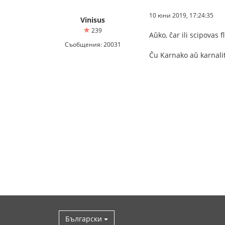
10 юни 2019, 17:24:35
Vinisus
239
Aŭko, ĉar ili scipovas fl
Съобщения: 20031
Ĉu Karnako aŭ karnali
Български