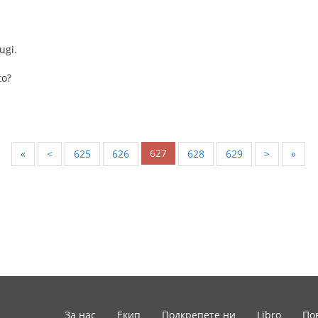
ugi.
to?
627
«
<
625
626
628
629
>
»
За нас
Екип
Подкрепете ни
Libro
По