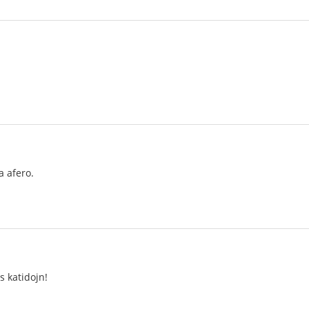
a afero.
s katidojn!