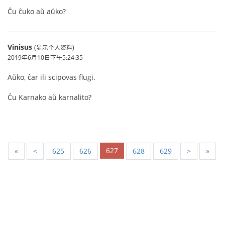
Ĉu ĉuko aŭ aŭko?
Vinisus
(显示个人资料)
2019年6月10日下午5:24:35
Aŭko, ĉar ili scipovas flugi.
Ĉu Karnako aŭ karnalito?
627
«
<
625
626
628
629
>
»