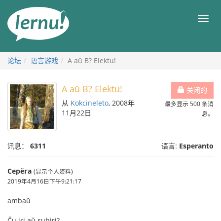
去
目
目
錄
录
頁
论坛
语言游戏
A aŭ B? Elektu!
A aŭ B? Elektu!
关闭的
从
Kokcineleto
, 2008年
最多显示 500 条消
11月22日
息。
讯息：
6311
语言:
Esperanto
Серёга
(显示个人资料)
2019年4月16日下午9:21:17
ambaŭ
Ĉu iri aŭ subiri?