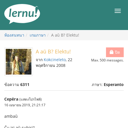
ไป
ยัง
เมนู
สารบัญ
ห้องสนทนา
เกมภาษา
A aŭ B? Elektu!
A aŭ B? Elektu!
ปิด
จาก
Kokcineleto
, 22
Max. 500 messages.
พฤศจิกายน 2008
ข้อความ
6311
ภาษา:
Esperanto
Серёга
(แสดงโปรไฟล์)
16 เมษายน 2019, 21:21:17
ambaŭ
Ĉu iri aŭ subiri?