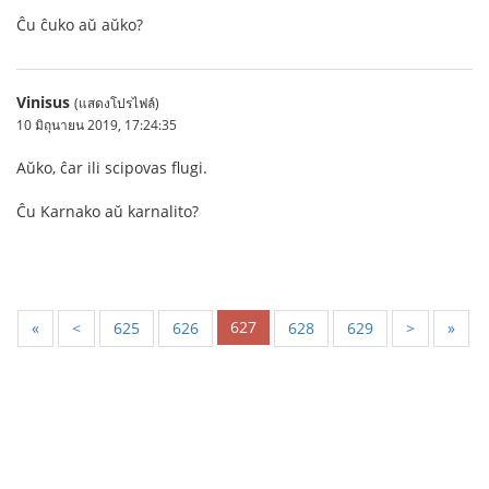
Ĉu ĉuko aŭ aŭko?
Vinisus
(แสดงโปรไฟล์)
10 มิถุนายน 2019, 17:24:35
Aŭko, ĉar ili scipovas flugi.
Ĉu Karnako aŭ karnalito?
627
«
<
625
626
628
629
>
»